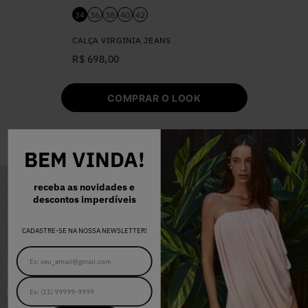
34
36
38
40
42
CALÇA VIRGINIA JEANS
R$ 698,00
COMPRAR O LOOK
COMPRE TAMBÉM
BEM VINDA!
receba as novidades e
descontos imperdíveis
CADASTRE-SE NA NOSSA NEWSLETTER!