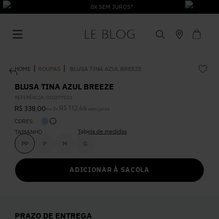
8X SEM JUROS*
ROUPAS
BLUSA TINA AZUL BREEZE
BLUSA TINA AZUL BREEZE
REFERÊNCIA
:
010277010
R$
112
,
66
R$
338
,
00
ou
3
x
sem juros
1
º
Vestido
CORES
Tabela de medidas
TAMANHO
2
º
Roupas
PP
P
M
G
ADICIONAR À SACOLA
3
º
Jeans
4
º
Blusa
PRAZO DE ENTREGA