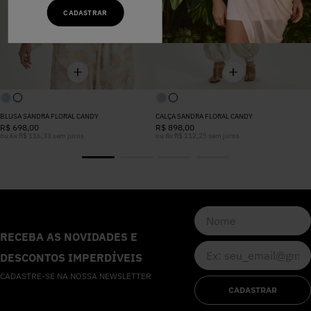
CADASTRAR
BLUSA SANDRA FLORAL CANDY
CALÇA SANDRA FLORAL CANDY
R$
698
,
00
R$
898
,
00
ou
6
x
R$
116
,
33
sem juros
ou
8
x
R$
112
,
25
sem juros
RECEBA AS NOVIDADES E
DESCONTOS IMPERDÍVEIS
CADASTRE-SE NA NOSSA NEWSLETTER
CADASTRAR