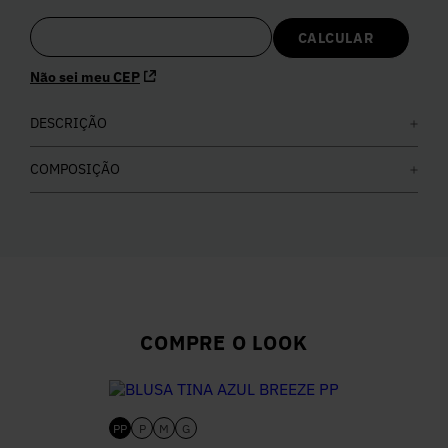
5
º
Calça
Não sei meu CEP
6
º
Colete
DESCRIÇÃO
7
º
Vestidos
COMPOSIÇÃO
8
º
Calça Jeans
9
º
Camisa
10
º
Vestido Branco
COMPRE O LOOK
PP
P
M
G