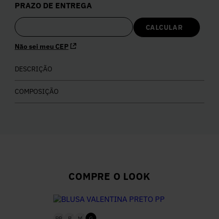
PRAZO DE ENTREGA
5
º
Calça
6
º
Colete
Não sei meu CEP
7
º
DESCRIÇÃO
Vestidos
COMPOSIÇÃO
8
º
Camisa
9
º
Calça Jeans
10
º
Vestido Branco
COMPRE O LOOK
PP
P
M
G