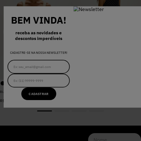
BEM VINDA!
receba as novidades e
descontos imperdíveis
CADASTRE-SE NA NOSSA NEWSLETTER!
BLUSA SARJA LARA PEROLA
VESTIDO MADALENA AZUL MARINHO DOT
CADASTRAR
De
R$
398
,
00
R$
578
,
00
Por
R$
159
,
20