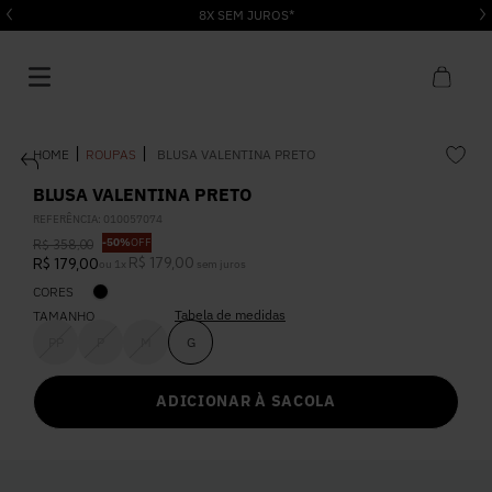
8X SEM JUROS*
ROUPAS
BLUSA VALENTINA PRETO
BLUSA VALENTINA PRETO
REFERÊNCIA
:
010057074
-
50%
OFF
R$
358
,
00
1
º
Vestido
R$
179
,
00
R$
179
,
00
ou
1
x
sem juros
CORES
Tabela de medidas
2
º
TAMANHO
Roupas
PP
P
M
G
3
º
Jeans
ADICIONAR À SACOLA
4
º
Blusa