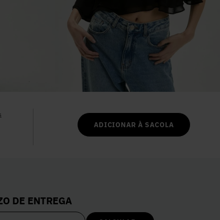
6
º
Vestidos
7
º
Calça Jeans
8
º
Colete
9
º
Camisa
s
ADICIONAR À SACOLA
10
º
Corselet
ZO DE ENTREGA