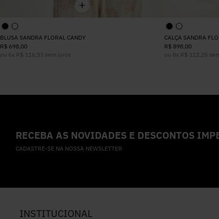
BLUSA SANDRA FLORAL CANDY
CALÇA SANDRA FLO
R$
698
,
00
R$
898
,
00
ou
6
x
R$
116
,
33
sem juros
ou
8
x
R$
112
,
25
sem
RECEBA AS NOVIDADES E DESCONTOS IMPE
CADASTRE-SE NA NOSSA NEWSLETTER
INSTITUCIONAL