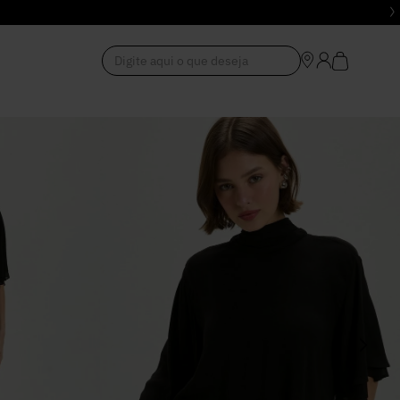
Digite aqui o que deseja
1
º
Vestido
2
º
Roupas
3
º
Jeans
4
º
Blusa
5
º
Calça