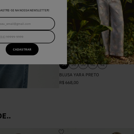
DASTRE-SE NA NOSSA NEWSLETTER!
CADASTRAR
34
36
38
40
42
BLUSA YARA PRETO
R$ 668,00
E..