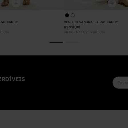
RAL CANDY
VESTIDO SANDRA FLORAL CANDY
R$
998
,
00
 juros
ou
8
x
R$
124
,
75
sem juros
RDÍVEIS