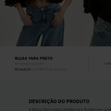
BLUSA YARA PRETO
COR
REFERÊNCIA
:
010229074
R$
111
,
33
R$
668
,
00
ou
6
x
sem juros
DESCRIÇÃO DO PRODUTO
A Blusa Yara traduz elegância e fluidez em uma