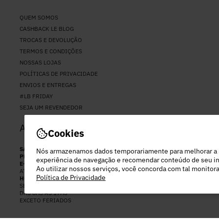
QUEM SOMOS
CASHBACK LE BLOG
TROCAS E DEVOLUÇÃO
TERMOS E CONDIÇÕES
NOSSAS LOJAS
POLÍTICAS DE PRIVACIDADE
ENVIOS E ENTREGAS
#LB FRIDAY
SEJA UM REVENDEDOR
ATENDIMENTO
Cookies
SAC
(11) 94037-2794
Nós armazenamos dados temporariamente para melhorar a
PERSONAL SHOPPER
(11) 97282-2892
experiência de navegação e recomendar conteúdo de seu in
E-MAIL
Ao utilizar nossos serviços, você concorda com tal monito
ATENDIMENTO@LEBLOGSTORE.COM.BR
Política de Privacidade
HORÁRIO DE ATENDIMENTO:
SEGUNDA A SEX
DAS 8HS ÀS 17HS
EXCETO FERIADOS