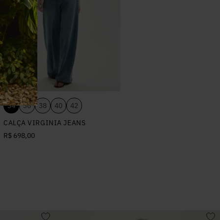
34
36
38
40
42
CALÇA VIRGINIA JEANS
R$ 698,00