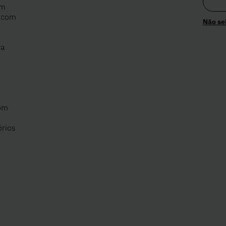
em
a com
Não se
ra
com
órios