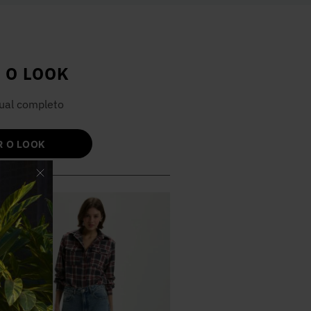
 O LOOK
ual completo
 O LOOK