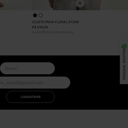
COLETE MAYA FLORAL STONE
R$
698
,
00
ou
6
x
R$
116
,
33
sem juros
PERSONAL SHOPPER
CADASTRAR