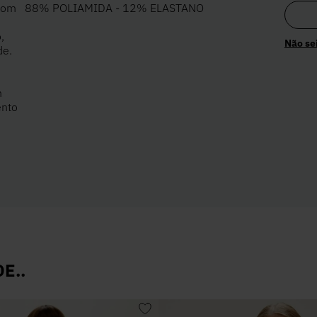
 com
88% POLIAMIDA - 12% ELASTANO
,
Não se
de.
m
ento
E..