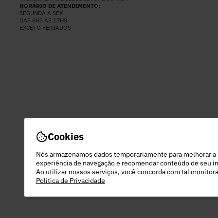
HORÁRIO DE ATENDIMENTO:
SEGUNDA A SEX
DAS 8HS ÀS 17HS
EXCETO FERIADOS
Cookies
Nós armazenamos dados temporariamente para melhorar a
experiência de navegação e recomendar conteúdo de seu in
Ao utilizar nossos serviços, você concorda com tal monito
Política de Privacidade