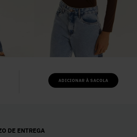
6
º
Vestidos
7
º
Calça Jeans
8
º
Colete
9
º
Camisa
10
º
Corselet
ADICIONAR À SACOLA
ZO DE ENTREGA