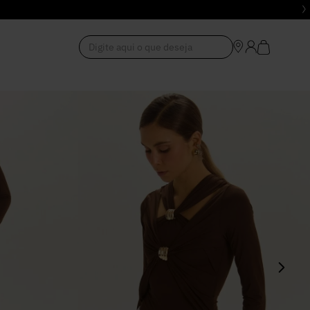
Digite aqui o que deseja
1
º
Vestido
2
º
Roupas
3
º
Jeans
4
º
Blusa
5
º
Calça