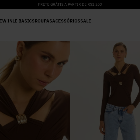
FRETE GRÁTIS A PARTIR DE R$1.200
EW IN
LE BASICS
ROUPAS
ACESSÓRIOS
SALE