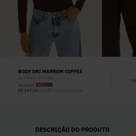
BODY DRI MARROM COFFEE
REFERÊNCIA
:
009739890
CO
-
60%
OFF
R$
618
,
00
R$
123
,
60
R$
247
,
20
ou
2
x
sem juros
DESCRIÇÃO DO PRODUTO