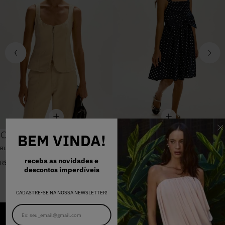
BEM VINDA!
BLUSA SARJA LARA PEROLA
VESTIDO MADALENA AZUL MARINHO DOT
De
R$
398
,
00
receba as novidades e
R$
578
,
00
Por
R$
159
,
20
descontos imperdíveis
CADASTRE-SE NA NOSSA NEWSLETTER!