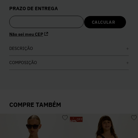
5
º
Calça
PRAZO DE ENTREGA
6
º
Vestidos
Não sei meu CEP
7
º
Colete
DESCRIÇÃO
8
º
Calça Jeans
COMPOSIÇÃO
9
º
Camisa
10
º
Vestido Branco
COMPRE TAMBÉM
-
OFF
60
%