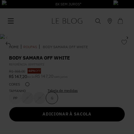
8X SEM JUROS*
ROUPAS
BODY SAMARA OFF WHITE
BODY SAMARA OFF WHITE
REFERÊNCIA
:
009770072
1
º
Vestido
-
60%
OFF
R$
368
,
00
R$
147
,
20
R$
147
,
20
ou
1
x
sem juros
CORES
2
º
Roupas
Tabela de medidas
TAMANHO
PP
P
M
G
3
º
Jeans
ADICIONAR À SACOLA
4
º
Blusa