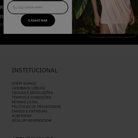
RECEBA AS NOVIDADES E
DESCONTOS IMPERDÍVEIS
CADASTRAR
CADASTRE-SE NA NOSSA NEWSLETTER
CADASTRAR
INSTITUCIONAL
QUEM SOMOS
CASHBACK LEBLOG
TROCAS E DEVOLUÇÕES
TERMOS E CONDIÇÕES
NOSSAS LOJAS
POLÍTICAS DE PRIVACIDADE
ENVIOS E ENTREGAS
#LBFRIDAY
SEJA UM REVENDEDOR