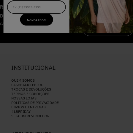
RECEBA AS NOVIDADES E
DESCONTOS IMPERDÍVEIS
CADASTRAR
CADASTRE-SE NA NOSSA NEWSLETTER
CADASTRAR
INSTITUCIONAL
QUEM SOMOS
CASHBACK LEBLOG
TROCAS E DEVOLUÇÕES
TERMOS E CONDIÇÕES
NOSSAS LOJAS
POLÍTICAS DE PRIVACIDADE
ENVIOS E ENTREGAS
#LBFRIDAY
SEJA UM REVENDEDOR