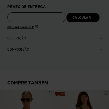
5
º
Calça
PRAZO DE ENTREGA
6
º
Colete
Não sei meu CEP
7
º
Vestidos
DESCRIÇÃO
8
º
Calça Jeans
COMPOSIÇÃO
9
º
Camisa
10
º
Vestido Branco
COMPRE TAMBÉM
-
OFF
60
%