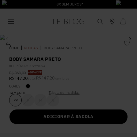
8X SEM JUROS*
ROUPAS
BODY SAMARA PRETO
BODY SAMARA PRETO
REFERÊNCIA
:
009770074
1
º
Vestido
-
60%
OFF
R$
368
,
00
R$
147
,
20
R$
147
,
20
ou
1
x
sem juros
CORES
2
º
Roupas
Tabela de medidas
TAMANHO
PP
P
M
G
3
º
Jeans
ADICIONAR À SACOLA
4
º
Blusa