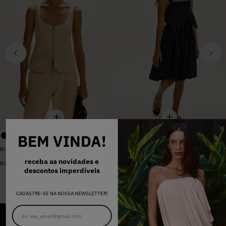
BEM VINDA!
BLUSA SARJA LARA PEROLA
VESTIDO MADALENA AZUL MARINHO DOT
De
R$
398
,
00
receba as novidades e
R$
578
,
00
Por
R$
159
,
20
descontos imperdíveis
CADASTRE-SE NA NOSSA NEWSLETTER!