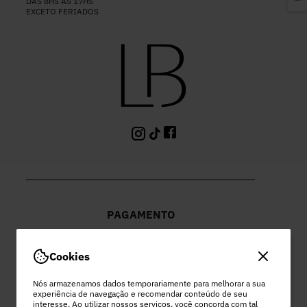
DAS 8HS ÀS 17HS
EXCETO FERIADOS
PAGAMENTO
Cookies
Nós armazenamos dados temporariamente para melhorar a sua
experiência de navegação e recomendar conteúdo de seu
PEC COMERCIO DO VESTUARIO LTDA
interesse. Ao utilizar nossos serviços, você concorda com tal