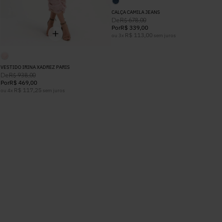
CALÇA CAMILA JEANS
De
R$
678
,
00
Por
R$
339
,
00
R$
113
,
00
ou
3
x
sem juros
VESTIDO IRINA XADREZ PARIS
De
R$
938
,
00
Por
R$
469
,
00
R$
117
,
25
ou
4
x
sem juros