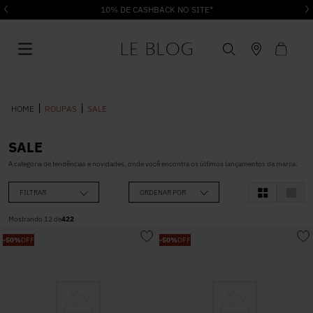
10% DE CASHBACK NO SITE*
ROUPAS
SALE
SALE
1
º
Vestido
A categoria de tendências e novidades, onde você encontra os últimos lançamentos da marca.
FILTRAR
ORDENAR POR
2
º
Roupas
Mostrando
12
de
422
-
50%
OFF
-
50%
OFF
3
º
Jeans
4
º
Blusa