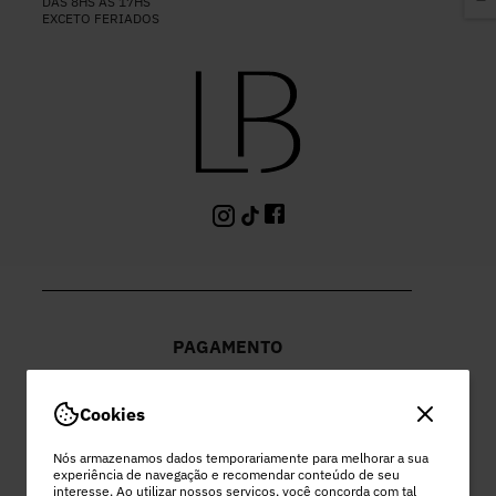
DAS 8HS ÀS 17HS
EXCETO FERIADOS
PAGAMENTO
Cookies
Nós armazenamos dados temporariamente para melhorar a sua
experiência de navegação e recomendar conteúdo de seu
PEC COMERCIO DO VESTUARIO LTDA
interesse. Ao utilizar nossos serviços, você concorda com tal