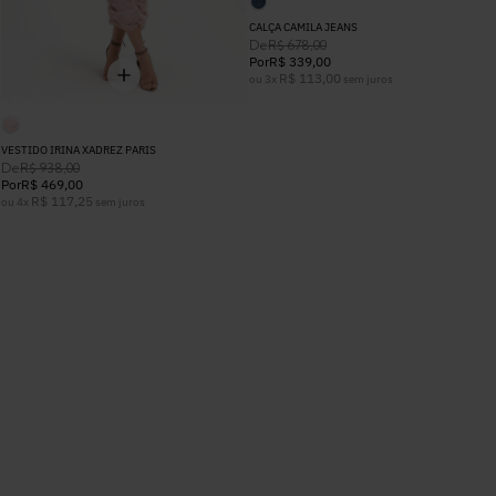
CALÇA CAMILA JEANS
De
R$
678
,
00
Por
R$
339
,
00
R$
113
,
00
ou
3
x
sem juros
VESTIDO IRINA XADREZ PARIS
De
R$
938
,
00
Por
R$
469
,
00
R$
117
,
25
ou
4
x
sem juros