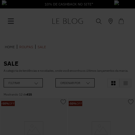
10% DE CASHBACK NO SITE*
ROUPAS
SALE
SALE
1
º
Vestido
A categoria de tendências e novidades, onde você encontra os últimos lançamentos da marca.
FILTRAR
ORDENAR POR
2
º
Roupas
Mostrando
12
de
415
-
50%
OFF
-
50%
OFF
3
º
Jeans
4
º
Blusa