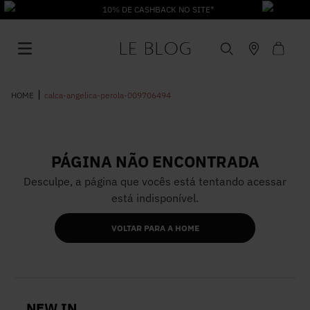
10% DE CASHBACK NO SITE*
calca-angelica-perola-009706494
PÁGINA NÃO ENCONTRADA
1
º
Vestido
Desculpe, a página que vocês está tentando acessar
está indisponível.
2
º
Roupas
VOLTAR PARA A HOME
3
º
Jeans
4
º
Blusa
NEW IN