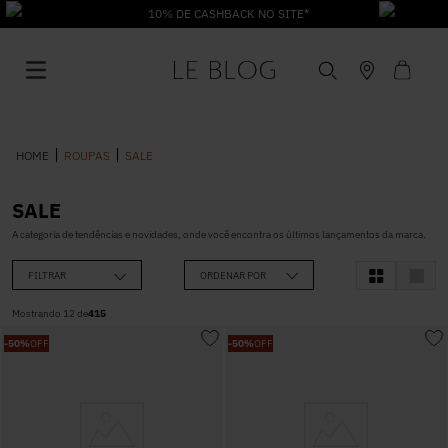
10% DE CASHBACK NO SITE*
ROUPAS
SALE
SALE
1
º
Vestido
A categoria de tendências e novidades, onde você encontra os últimos lançamentos da marca.
FILTRAR
ORDENAR POR
2
º
Roupas
Mostrando
12
de
415
-
50%
OFF
-
50%
OFF
3
º
Jeans
4
º
Blusa