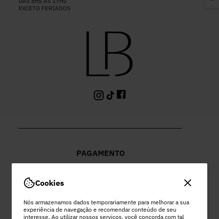
DAS 8HS ÀS 17HS
EXCETO FERIADOS
PAGAMENTO
Cookies
Nós armazenamos dados temporariamente para melhorar a sua
experiência de navegação e recomendar conteúdo de seu
PEC COMERCIO DO VESTUARIO LTDA
interesse. Ao utilizar nossos serviços, você concorda com tal