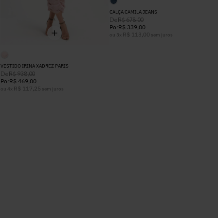
CALÇA CAMILA JEANS
De
R$
678
,
00
Por
R$
339
,
00
R$
113
,
00
ou
3
x
sem juros
VESTIDO IRINA XADREZ PARIS
De
R$
938
,
00
Por
R$
469
,
00
R$
117
,
25
ou
4
x
sem juros