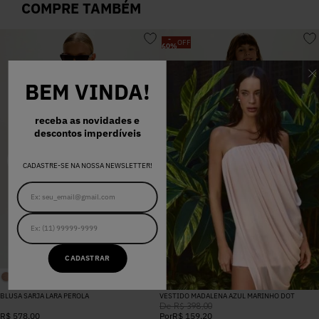
COMPRE TAMBÉM
-
OFF
60
%
BEM VINDA!
receba as novidades e
descontos imperdíveis
CADASTRE-SE NA NOSSA NEWSLETTER!
CADASTRAR
BLUSA SARJA LARA PEROLA
VESTIDO MADALENA AZUL MARINHO DOT
De
R$
398
,
00
R$
578
,
00
Por
R$
159
,
20