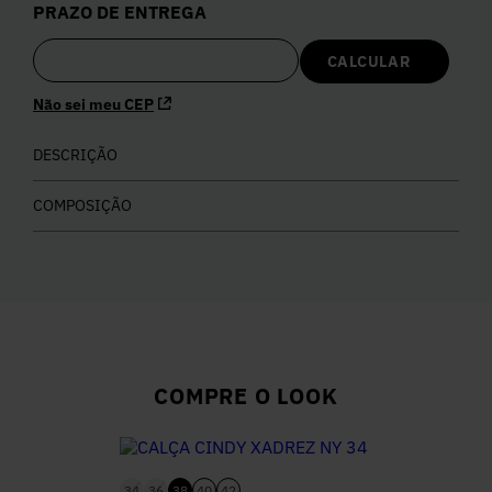
PRAZO DE ENTREGA
5
º
Calça
6
º
Colete
Não sei meu CEP
7
º
DESCRIÇÃO
Vestidos
COMPOSIÇÃO
8
º
Camisa
9
º
Calça Jeans
10
º
Vestido Branco
COMPRE O LOOK
34
36
38
40
42