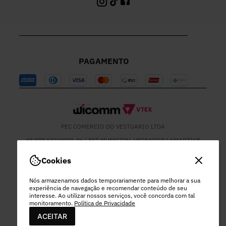
PAGAMENTO
PEC COMERCIO DO VESTUARIO LTDA
48.978.532/0003-96 | EST MUNICIPAL VEREADOR LAMARTINE
JOSE DE OLIVEIRA, 1137 - SETOR MOD 22 DO RODEIO - EXTREMA
- MG
Cookies
Nós armazenamos dados temporariamente para melhorar a sua
experiência de navegação e recomendar conteúdo de seu
interesse. Ao utilizar nossos serviços, você concorda com tal
monitoramento.
Política de Privacidade
ACEITAR