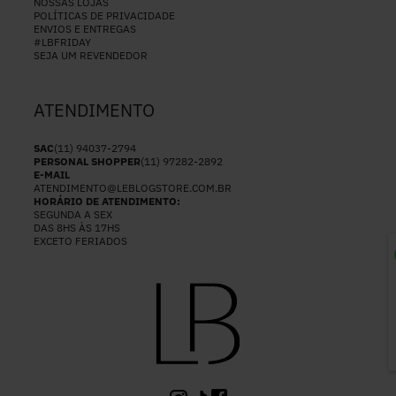
NOSSAS LOJAS
POLÍTICAS DE PRIVACIDADE
ENVIOS E ENTREGAS
#LBFRIDAY
SEJA UM REVENDEDOR
ATENDIMENTO
SAC
(11) 94037-2794
PERSONAL SHOPPER
(11) 97282-2892
E-MAIL
ATENDIMENTO@LEBLOGSTORE.COM.BR
HORÁRIO DE ATENDIMENTO:
SEGUNDA A SEX
DAS 8HS ÀS 17HS
EXCETO FERIADOS
P