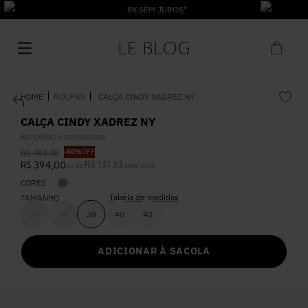
8X SEM JUROS*
ROUPAS
CALÇA CINDY XADREZ NY
CALÇA CINDY XADREZ NY
REFERÊNCIA
:
0100401006
-
50%
OFF
R$
788
,
00
1
º
Vestido
R$
131
,
33
R$
394
,
00
ou
3
x
sem juros
CORES
Tabela de medidas
2
º
TAMANHO
Roupas
34
36
38
40
42
3
º
Jeans
ADICIONAR À SACOLA
4
º
Blusa