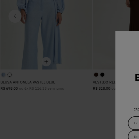
BLUSA ANTONELA PASTEL BLUE
VESTIDO REBECA MARRO
ou
6
x
R$
116
,
33
sem juros
ou
8
x
R$
103
,
5
R$
698
,
00
R$
828
,
00
CA