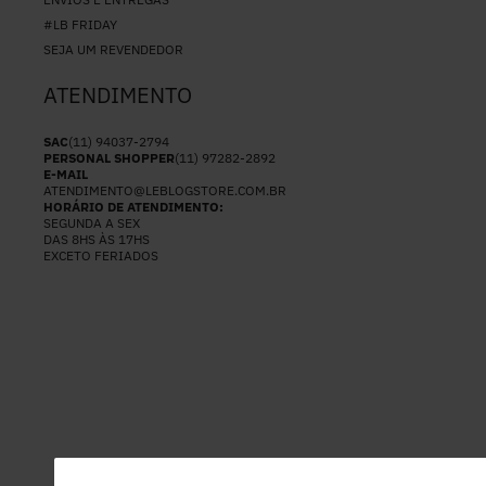
#LB FRIDAY
SEJA UM REVENDEDOR
ATENDIMENTO
SAC
(11) 94037-2794
PERSONAL SHOPPER
(11) 97282-2892
E-MAIL
ATENDIMENTO@LEBLOGSTORE.COM.BR
HORÁRIO DE ATENDIMENTO:
SEGUNDA A SEX
DAS 8HS ÀS 17HS
EXCETO FERIADOS