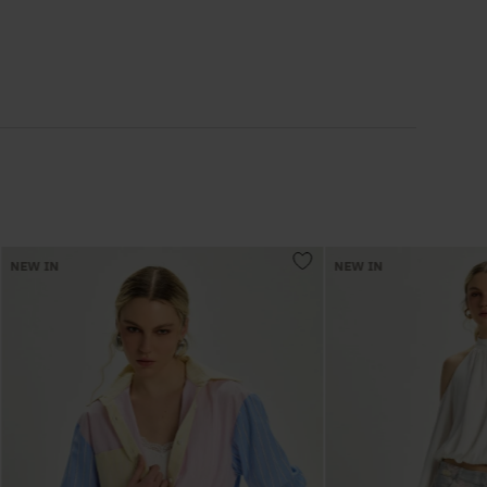
6
º
Vestidos
7
º
Calça Jeans
8
º
Colete
9
º
Camisa
NEW IN
NEW IN
10
º
Corselet