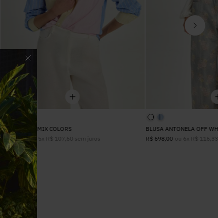
CAMISA ISIS MIX COLORS
BLUSA ANTONELA OFF WH
ou
5
x
R$
107
,
60
sem juros
ou
6
x
R$
116
,
3
R$
538
,
00
R$
698
,
00