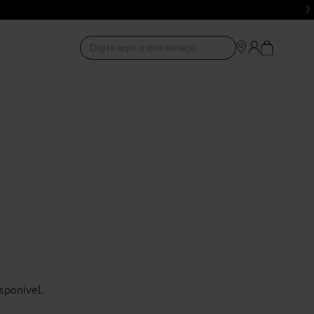
Digite aqui o que deseja
1
º
Vestido
2
º
Roupas
3
º
Jeans
4
º
Blusa
5
º
Calça
sponível.