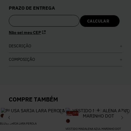
5
º
Calça
PRAZO DE ENTREGA
6
º
Vestidos
Não sei meu CEP
7
º
Colete
DESCRIÇÃO
8
º
Calça Jeans
COMPOSIÇÃO
9
º
Camisa
10
º
Vestido Branco
COMPRE TAMBÉM
-
OFF
60
%
BLUSA SARJA LARA PEROLA
VESTIDO MADALENA AZUL MARINHO DOT