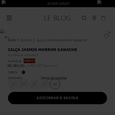
8X SEM JUROS*
ROUPAS
CALÇA JASMIN MARROM GANACHE
CALÇA JASMIN MARROM GANACHE
REFERÊNCIA
:
009766837
1
º
Vestido
-
60%
OFF
R$
958
,
00
R$
127
,
73
R$
383
,
20
ou
3
x
sem juros
CORES
2
º
Roupas
Tabela de medidas
TAMANHO
34
36
38
40
42
3
º
Jeans
ADICIONAR À SACOLA
4
º
Blusa