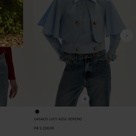
CASACO LUCY AZUL SERENO
R$
1.218
,
00