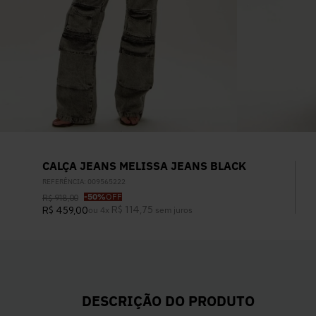
CALÇA JEANS MELISSA JEANS BLACK
REFERÊNCIA
:
009565222
-
50%
OFF
R$
918
,
00
R$
114
,
75
R$
459
,
00
ou
4
x
sem juros
DESCRIÇÃO DO PRODUTO