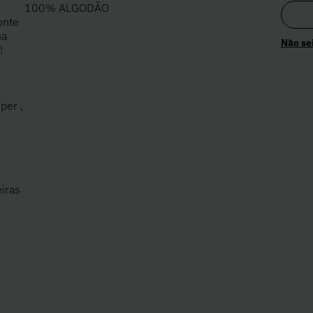
100% ALGODÃO
onte
ma
Não se
!
per ,
iras
o