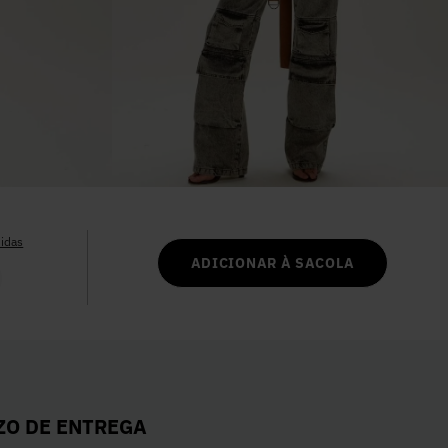
6
º
Colete
7
º
Vestidos
8
º
Calça Jeans
9
º
Camisa
idas
10
º
Vestido Branco
ADICIONAR À SACOLA
ZO DE ENTREGA