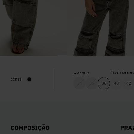
Tabela de med
TAMANHO
CORES
34
36
38
40
42
PRA
COMPOSIÇÃO