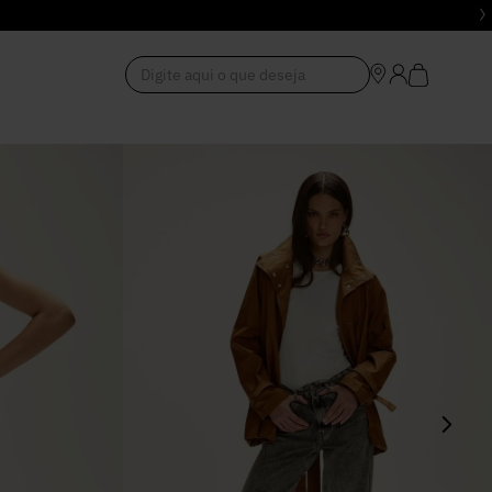
Digite aqui o que deseja
1
º
Vestido
2
º
Roupas
3
º
Jeans
4
º
Blusa
5
º
Calça