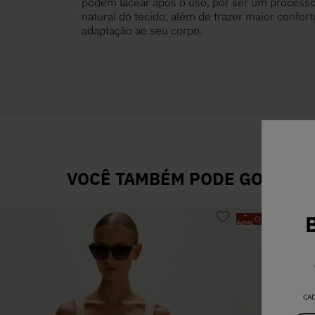
podem lacear após o uso, por ser um process
natural do tecido, além de trazer maior confort
adaptação ao seu corpo.
VOCÊ TAMBÉM PODE GOSTAR D
-
OFF
60
%
CA