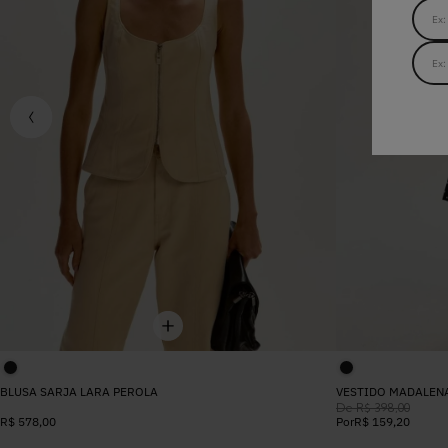
BLUSA SARJA LARA PEROLA
VESTIDO MADALEN
De
R$
398
,
00
R$
578
,
00
Por
R$
159
,
20