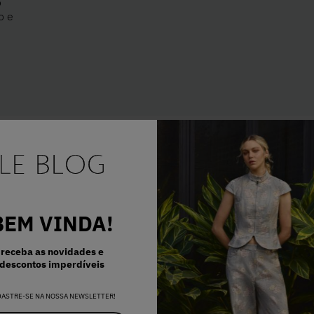
o
o e
E..
BEM VINDA!
receba as novidades e
descontos imperdíveis
DASTRE-SE NA NOSSA NEWSLETTER!