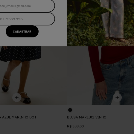
CADASTRAR
A AZUL MARINHO DOT
BLUSA MARLUCI VINHO
R$
388
,
00