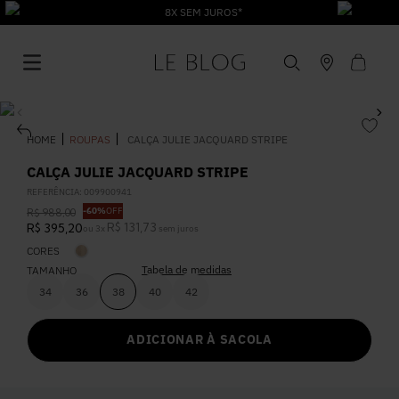
8X SEM JUROS*
ROUPAS
CALÇA JULIE JACQUARD STRIPE
CALÇA JULIE JACQUARD STRIPE
REFERÊNCIA
:
009900941
1
º
Vestido
-
60%
OFF
R$
988
,
00
R$
131
,
73
R$
395
,
20
ou
3
x
sem juros
CORES
2
º
Roupas
Tabela de medidas
TAMANHO
34
36
38
40
42
3
º
Jeans
ADICIONAR À SACOLA
4
º
Blusa