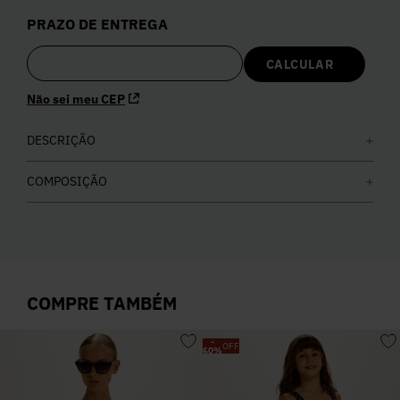
5
º
Calça
PRAZO DE ENTREGA
6
º
Colete
Não sei meu CEP
7
º
Vestidos
DESCRIÇÃO
8
º
Calça Jeans
COMPOSIÇÃO
9
º
Camisa
10
º
Vestido Branco
COMPRE TAMBÉM
-
OFF
60
%