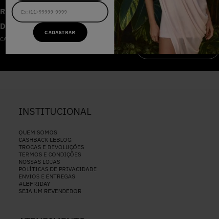
RECEBA AS NOVIDADES E
DESCONTOS IMPERDÍVEIS
CADASTRAR
CADASTRE-SE NA NOSSA NEWSLETTER
CADASTRAR
INSTITUCIONAL
QUEM SOMOS
CASHBACK LEBLOG
TROCAS E DEVOLUÇÕES
TERMOS E CONDIÇÕES
NOSSAS LOJAS
POLÍTICAS DE PRIVACIDADE
ENVIOS E ENTREGAS
#LBFRIDAY
SEJA UM REVENDEDOR