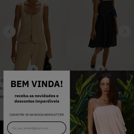
BEM VINDA!
BLUSA SARJA LARA PEROLA
VESTIDO MADALENA AZUL MARINHO DOT
De
R$
398
,
00
receba as novidades e
R$
578
,
00
Por
R$
159
,
20
descontos imperdíveis
CADASTRE-SE NA NOSSA NEWSLETTER!