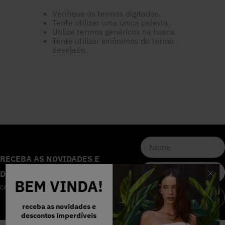
5
º
Calça
Verifique os termos digitados.
Tente utilizar uma única palavra.
Utilize termos genéricos na busca.
Tente utilizar sinônimos do termo
6
º
Colete
desejado.
7
º
Vestidos
8
º
Calça Jeans
9
º
Camisa
RECEBA AS NOVIDADES E
10
º
Vestido Branco
DESCONTOS IMPERDÍVEIS
BEM VINDA!
CADASTRE-SE NA NOSSA NEWSLETTER
CADASTRAR
receba as novidades e
descontos imperdíveis