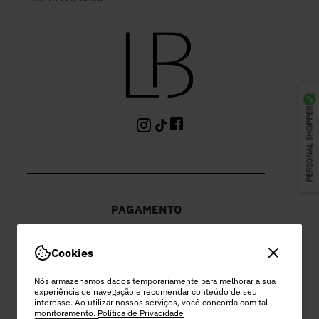
PERSONAL SHOPPER
PAGAMENTO
Cookies
Nós armazenamos dados temporariamente para melhorar a sua
experiência de navegação e recomendar conteúdo de seu
PEC COMERCIO DO VESTUARIO LTDA
interesse. Ao utilizar nossos serviços, você concorda com tal
monitoramento.
Política de Privacidade