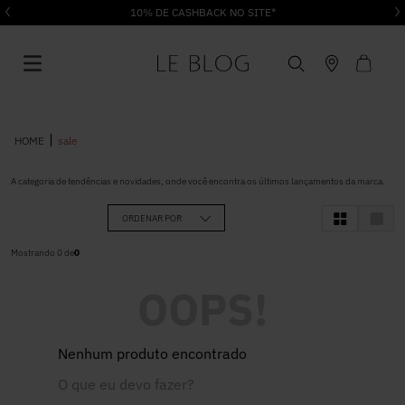
10% DE CASHBACK NO SITE*
sale
A categoria de tendências e novidades, onde você encontra os últimos lançamentos da marca.
1
º
Vestido
ORDENAR POR
Mostrando
0
de
0
2
º
Roupas
OOPS!
3
º
Jeans
Nenhum produto encontrado
4
º
Blusa
O que eu devo fazer?