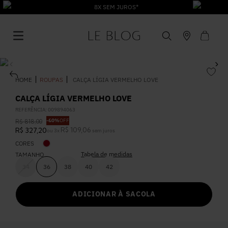
8X SEM JUROS*
ROUPAS
CALÇA LÍGIA VERMELHO LOVE
CALÇA LÍGIA VERMELHO LOVE
REFERÊNCIA
:
009894063
1
º
Vestido
-
60%
OFF
R$
818
,
00
R$
109
,
06
R$
327
,
20
ou
3
x
sem juros
CORES
2
º
Roupas
Tabela de medidas
TAMANHO
34
36
38
40
42
3
º
Jeans
ADICIONAR À SACOLA
4
º
Blusa