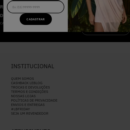
RECEBA AS NOVIDADES E
DESCONTOS IMPERDÍVEIS
CADASTRAR
CADASTRE-SE NA NOSSA NEWSLETTER
CADASTRAR
INSTITUCIONAL
QUEM SOMOS
CASHBACK LEBLOG
TROCAS E DEVOLUÇÕES
TERMOS E CONDIÇÕES
NOSSAS LOJAS
POLÍTICAS DE PRIVACIDADE
ENVIOS E ENTREGAS
#LBFRIDAY
SEJA UM REVENDEDOR