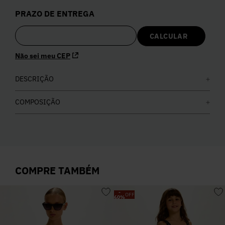
5
º
Calça
PRAZO DE ENTREGA
6
º
Vestidos
Não sei meu CEP
7
º
Colete
DESCRIÇÃO
8
º
Calça Jeans
COMPOSIÇÃO
9
º
Camisa
10
º
Vestido Branco
COMPRE TAMBÉM
-
OFF
60
%