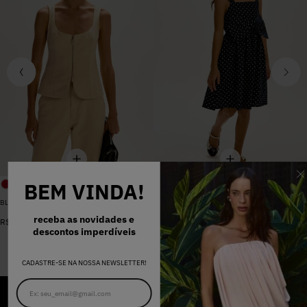
BEM VINDA!
BLUSA SARJA LARA PEROLA
VESTIDO MADALENA AZUL MARINHO DOT
De
R$
398
,
00
receba as novidades e
R$
578
,
00
Por
R$
159
,
20
descontos imperdíveis
CADASTRE-SE NA NOSSA NEWSLETTER!