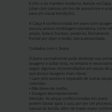
é chic e se mantém moderna. Aposte na Calça
Lilian com camisa um mix de acessórios e sca
para um visual trendychic.
A Calça é confeccionada em jeans com lavage
escura, possui modelagem pantalona, corte re
amplo, bolsos frontais, posterior, fechamento
frontal por zíper e botão, barra pespontada.
Cuidados com o Jeans
O jeans normalmente pode desbotar nas prime
lavagens e soltar tinta, no entanto é necessári
seguir algumas recomendações em peças de j
que possui lavagens mais claras:
• Lave pelo avesso e separado de outras peças
coloridas.
• Não deixe de molho.
• Enxágue abundantemente.
Atenção: As peças confeccionadas em jeans
podem lacear após o uso, por ser um process
natural do tecido, além de trazer maior confort