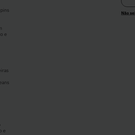
rpins
Não se
m
to e
iras
o
eans
o
o e