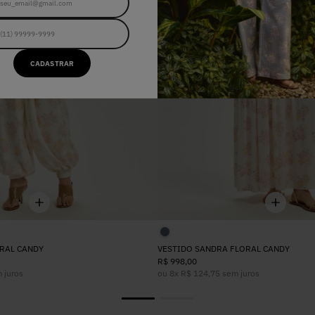
CADASTRAR
RAL CANDY
VESTIDO SANDRA FLORAL CANDY
R$
998
,
00
 juros
ou
8
x
R$
124
,
75
sem juros