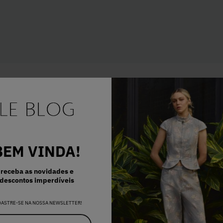
E..
BEM VINDA!
receba as novidades e
descontos imperdíveis
DASTRE-SE NA NOSSA NEWSLETTER!