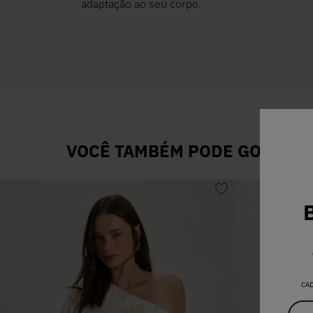
adaptação ao seu corpo.
VOCÊ TAMBÉM PODE GOSTAR D
CA