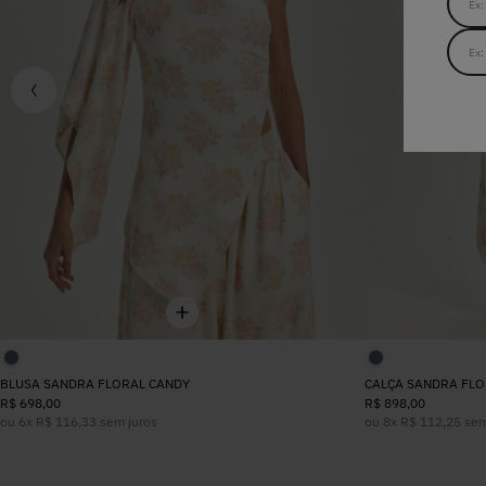
BLUSA SANDRA FLORAL CANDY
CALÇA SANDRA FLO
R$
698
,
00
R$
898
,
00
ou
6
x
R$
116
,
33
sem juros
ou
8
x
R$
112
,
25
sem