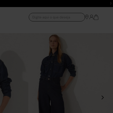
Digite aqui o que deseja
1
º
Vestido
2
º
Roupas
3
º
Jeans
4
º
Blusa
5
º
Calça