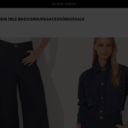
8X SEM JUROS*
NEW IN
LE BASICS
ROUPAS
ACESSÓRIOS
SALE