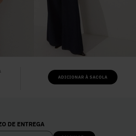
6
º
Vestidos
7
º
Colete
8
º
Calça Jeans
9
º
Camisa
s
ADICIONAR À SACOLA
10
º
Vestido Branco
ZO DE ENTREGA