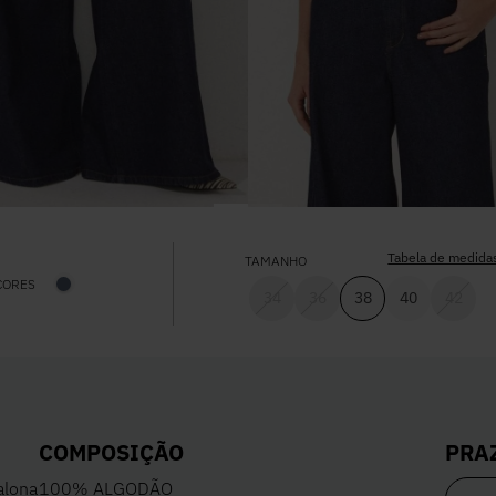
Tabela de medida
TAMANHO
CORES
34
36
38
40
42
PRA
COMPOSIÇÃO
alona
100% ALGODÃO