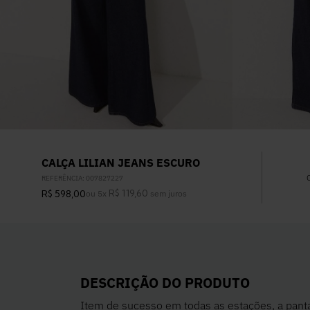
CALÇA LILIAN JEANS ESCURO
REFERÊNCIA
:
007827227
R$
119
,
60
R$
598
,
00
ou
5
x
sem juros
DESCRIÇÃO DO PRODUTO
Item de sucesso em todas as estações, a pant