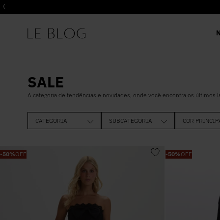
SALE
A categoria de tendências e novidades, onde você encontra os últimos 
CATEGORIA
SUBCATEGORIA
COR PRINCIP
BLUSAS
CURTO
PRETO
-
50%
OFF
-
50%
OFF
CALÇA
MIDI
OFF WHITE
VESTIDO
COLETE
MARROM
CASACOS
T-SHIRT
VERMELHO
BODY
REGATA
ROSA
JAQUETAS
CORSELET
AZUL