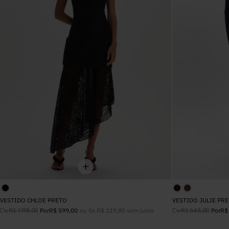
ALFAIATARIA
LONGO
VERDE
BASIC
TOP
ESTAMPADO
JEANS
ALFAIATARIA
CINZA
TRICOT
JEANS
BEGE
VESTIDO CHLOE PRETO
VESTIDO JULIE PR
De
ou
5
x
R$
119
,
80
sem juros
De
R$
1
.
198
,
00
Por
R$
599
,
00
R$
648
,
00
Por
R$