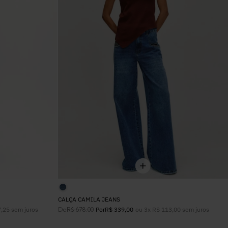
6
º
Vestidos
7
º
Colete
8
º
Calça Jeans
9
º
Camisa
10
º
Vestido Branco
CALÇA CAMILA JEANS
7
,
25
sem juros
De
ou
3
x
R$
113
,
00
sem juros
R$
678
,
00
Por
R$
339
,
00