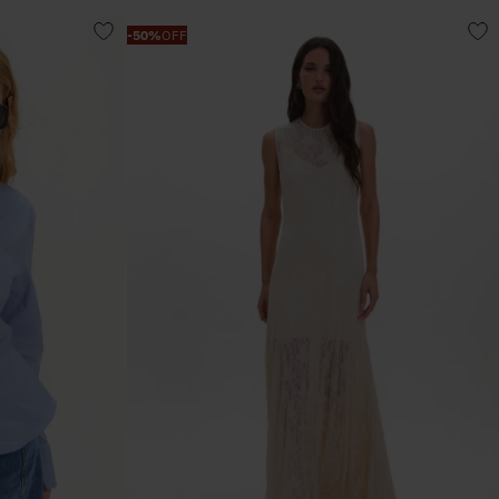
-
50%
OFF