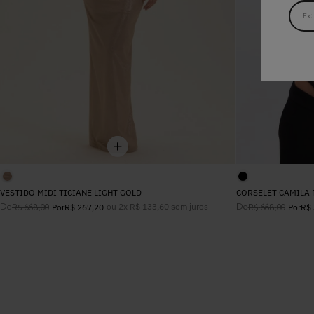
VESTIDO MIDI TICIANE LIGHT GOLD
CORSELET CAMILA 
De
ou
2
x
R$
133
,
60
sem juros
De
R$
668
,
00
Por
R$
267
,
20
R$
668
,
00
Por
R$