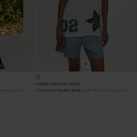
T-SHIRT SUZIE OFF WHITE
,
66
sem juros
De
ou
2
x
R$
119
,
50
sem juros
R$
478
,
00
Por
R$
239
,
00