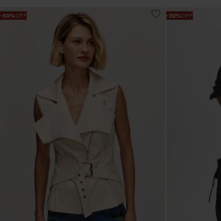
-
50%
OFF
-
30%
OFF