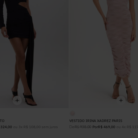
34
36
38
40
42
UN
ETO
VESTIDO IRINA XADREZ PARIS
ou
3
x
R$
108
,
00
sem juros
De
ou
4
x
R$
11
324
,
00
R$
938
,
00
Por
R$
469
,
00