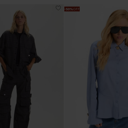
-
50%
OFF