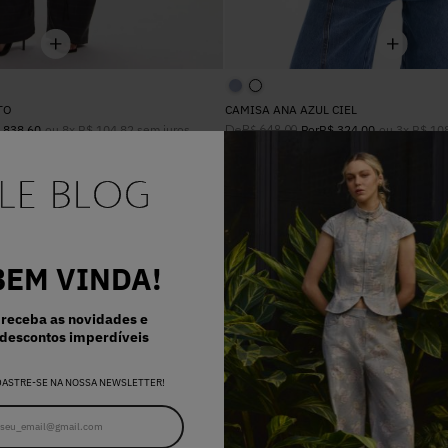
TO
CAMISA ANA AZUL CIEL
ou
8
x
R$
104
,
82
sem juros
De
ou
3
x
R$
10
838
,
60
R$
648
,
00
Por
R$
324
,
00
-
50%
OFF
BEM VINDA!
receba as novidades e
descontos imperdíveis
DASTRE-SE NA NOSSA NEWSLETTER!