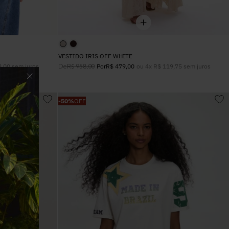
VESTIDO IRIS OFF WHITE
8
,
00
sem juros
De
ou
4
x
R$
119
,
75
sem juros
R$
958
,
00
Por
R$
479
,
00
-
50%
OFF