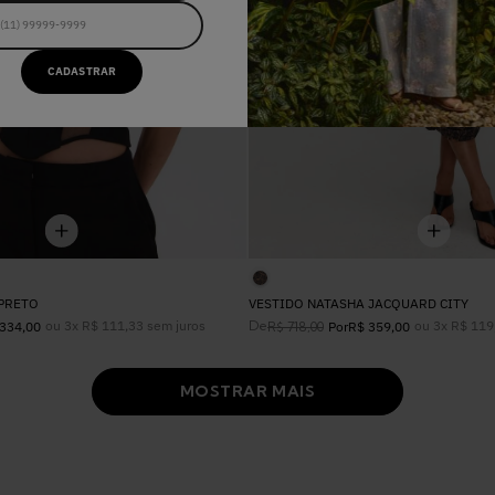
CADASTRAR
PRETO
VESTIDO NATASHA JACQUARD CITY
ou
3
x
R$
111
,
33
sem juros
De
ou
3
x
R$
119
334
,
00
R$
718
,
00
Por
R$
359
,
00
MOSTRAR MAIS