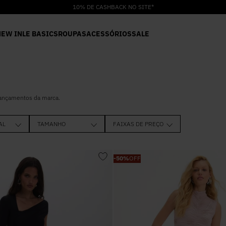
10% DE CASHBACK NO SITE*
NEW IN
LE BASICS
ROUPAS
ACESSÓRIOS
SALE
lançamentos da marca.
AL
TAMANHO
FAIXAS DE PREÇO
R$ 83,0
PP
P
-
50%
OFF
M
G