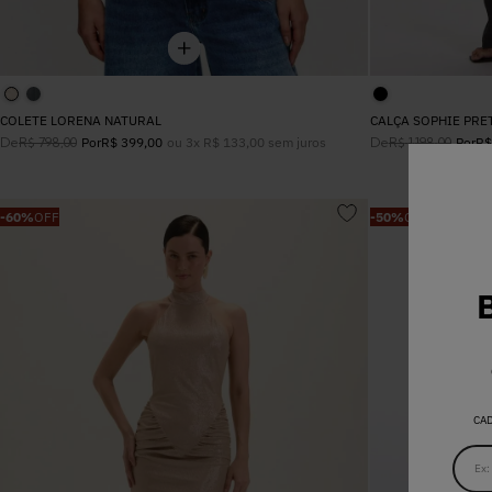
COLETE LORENA NATURAL
CALÇA SOPHIE PRE
De
ou
3
x
R$
133
,
00
sem juros
De
R$
798
,
00
Por
R$
399
,
00
R$
1
.
198
,
00
Por
R$
-
60%
OFF
-
50%
OFF
CA