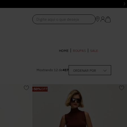
Digite aqui o que deseja
1
º
Vestido
ROUPAS
SALE
2
º
Roupas
Mostrando
12
de
417
ORDENAR POR
0
–
R$ 5.305,00
3
º
Jeans
-
50%
OFF
4
º
Blusa
5
º
Calça