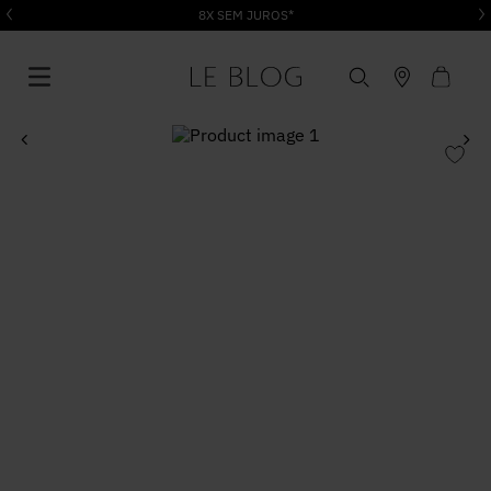
8X SEM JUROS*
1
º
Vestido
2
º
Roupas
3
º
Jeans
4
º
Blusa