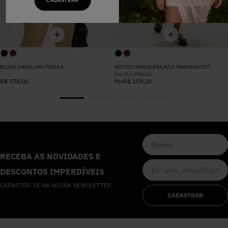
CADASTRAR
BLUSA SARJA LARA PEROLA
VESTIDO MADALENA AZUL MARINHO DOT
De
R$
398
,
00
R$
578
,
00
Por
R$
159
,
20
RECEBA AS NOVIDADES E
DESCONTOS IMPERDÍVEIS
CADASTRE-SE NA NOSSA NEWSLETTER
CADASTRAR