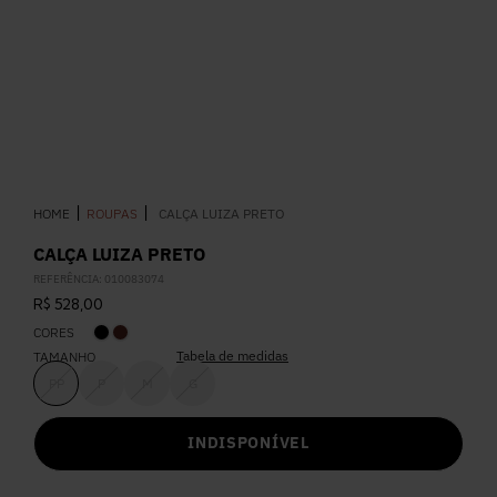
5
º
Calça
6
º
Colete
7
º
Vestidos
ROUPAS
CALÇA LUIZA PRETO
8
º
Calça Jeans
CALÇA LUIZA PRETO
REFERÊNCIA
:
010083074
9
º
Camisa
R$
528
,
00
CORES
10
º
Vestido Branco
Tabela de medidas
TAMANHO
PP
P
M
G
INDISPONÍVEL