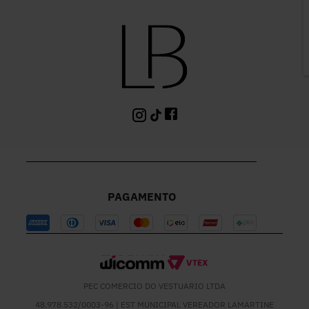
P
PAGAMENTO
PEC COMERCIO DO VESTUARIO LTDA
48.978.532/0003-96 | EST MUNICIPAL VEREADOR LAMARTINE