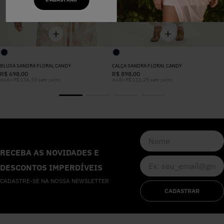
BLUSA SANDRA FLORAL CANDY
CALÇA SANDRA FLORAL CANDY
R$
698
,
00
R$
898
,
00
ou
6
x
R$
116
,
33
sem juros
ou
8
x
R$
112
,
25
sem juros
RECEBA AS NOVIDADES E
DESCONTOS IMPERDÍVEIS
CADASTRE-SE NA NOSSA NEWSLETTER
CADASTRAR