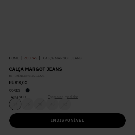
5
º
Calça
6
º
Colete
7
º
Vestidos
ROUPAS
CALÇA MARGOT JEANS
8
º
Calça Jeans
CALÇA MARGOT JEANS
REFERÊNCIA
:
010284221
9
º
Camisa
R$
818
,
00
CORES
10
º
Vestido Branco
Tabela de medidas
TAMANHO
34
36
38
40
42
INDISPONÍVEL