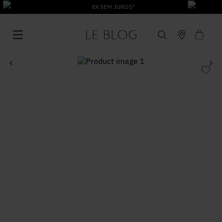
8X SEM JUROS*
1
º
Vestido
2
º
Roupas
3
º
Jeans
4
º
Blusa