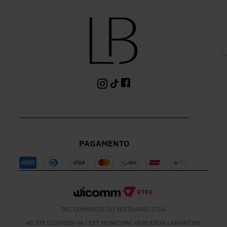
P
PAGAMENTO
PEC COMERCIO DO VESTUARIO LTDA
48.978.532/0003-96 | EST MUNICIPAL VEREADOR LAMARTINE