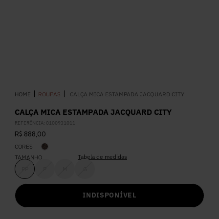
5
º
Calça
6
º
Vestidos
7
º
Calça Jeans
ROUPAS
CALÇA MICA ESTAMPADA JACQUARD CITY
8
º
Colete
CALÇA MICA ESTAMPADA JACQUARD CITY
REFERÊNCIA
:
0100931011
9
º
Camisa
R$
888
,
00
CORES
10
º
Corselet
Tabela de medidas
TAMANHO
PP
P
M
G
INDISPONÍVEL