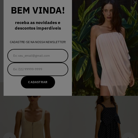
BEM VINDA!
PP
P
M
G
receba as novidades e
JAQUETA MICA ESTAMPADA
descontos imperdíveis
JACQUARD CITY
R$ 938,00
CADASTRE-SE NA NOSSA NEWSLETTER!
COMPRAR O LOOK
COMPRE TAMBÉM
CADASTRAR
-
OFF
60
%