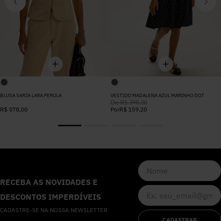
BLUSA SARJA LARA PEROLA
VESTIDO MADALENA AZUL MARINHO DOT
De
R$
398
,
00
R$
578
,
00
Por
R$
159
,
20
RECEBA AS NOVIDADES E
DESCONTOS IMPERDÍVEIS
CADASTRE-SE NA NOSSA NEWSLETTER
CADASTRAR