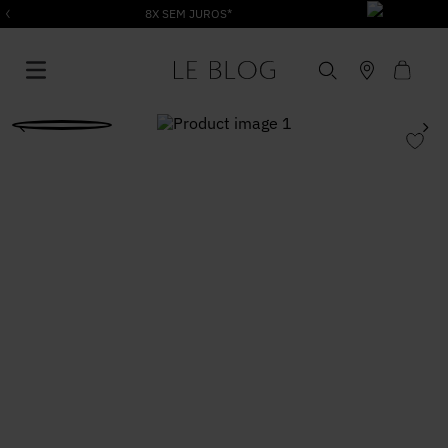
8X SEM JUROS*
1
º
Vestido
2
º
Roupas
3
º
Jeans
4
º
Blusa