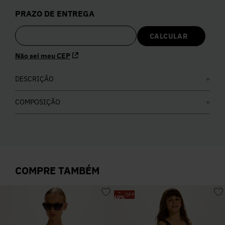
5
º
Calça
PRAZO DE ENTREGA
6
º
Colete
Não sei meu CEP
7
º
Vestidos
DESCRIÇÃO
8
º
Calça Jeans
COMPOSIÇÃO
9
º
Camisa
10
º
Vestido Branco
COMPRE TAMBÉM
-
OFF
60
%