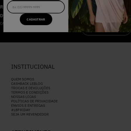
RECEBA AS NOVIDADES E
DESCONTOS IMPERDÍVEIS
CADASTRAR
CADASTRE-SE NA NOSSA NEWSLETTER
CADASTRAR
INSTITUCIONAL
QUEM SOMOS
CASHBACK LEBLOG
TROCAS E DEVOLUÇÕES
TERMOS E CONDIÇÕES
NOSSAS LOJAS
POLÍTICAS DE PRIVACIDADE
ENVIOS E ENTREGAS
#LBFRIDAY
SEJA UM REVENDEDOR