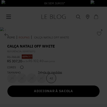
8X SEM JUROS*
ROUPAS
CALÇA NATALI OFF WHITE
CALÇA NATALI OFF WHITE
REFERÊNCIA
:
009975072
1
º
Vestido
-
60%
OFF
R$
768
,
00
R$
102
,
40
R$
307
,
20
ou
3
x
sem juros
CORES
2
º
Roupas
Tabela de medidas
TAMANHO
34
36
38
40
42
3
º
Jeans
ADICIONAR À SACOLA
4
º
Blusa