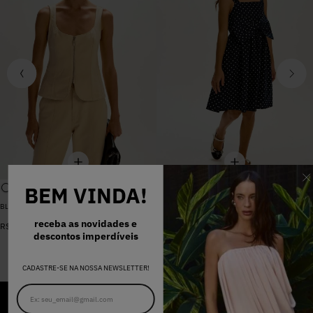
BEM VINDA!
BLUSA SARJA LARA PEROLA
VESTIDO MADALENA AZUL MARINHO DOT
De
R$
398
,
00
receba as novidades e
R$
578
,
00
Por
R$
159
,
20
descontos imperdíveis
CADASTRE-SE NA NOSSA NEWSLETTER!