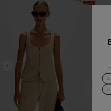
-
OFF
60
%
CA