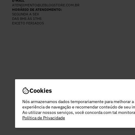
E-MAIL
ATENDIMENTO@LEBLOGSTORE.COM.BR
HORÁRIO DE ATENDIMENTO:
SEGUNDA A SEX
DAS 8HS ÀS 17HS
EXCETO FERIADOS
Cookies
Nós armazenamos dados temporariamente para melhorar a
experiência de navegação e recomendar conteúdo de seu in
Ao utilizar nossos serviços, você concorda com tal monito
Política de Privacidade