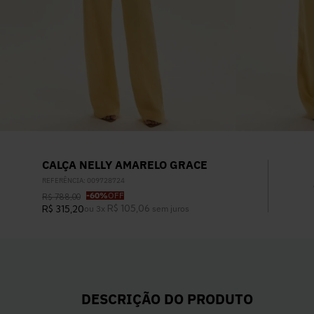
CALÇA NELLY AMARELO GRACE
REFERÊNCIA
:
009728724
-
60%
OFF
R$
788
,
00
R$
105
,
06
R$
315
,
20
ou
3
x
sem juros
DESCRIÇÃO DO PRODUTO