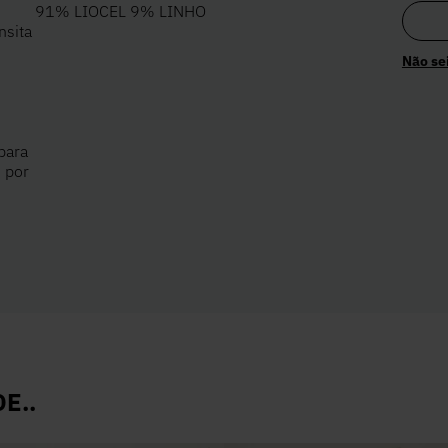
91% LIOCEL 9% LINHO
nsita
Não se
para
 por
E..