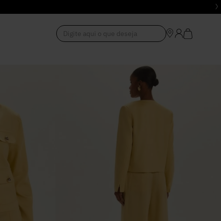
Digite aqui o que deseja
1
º
Vestido
2
º
Roupas
3
º
Jeans
4
º
Blusa
5
º
Calça