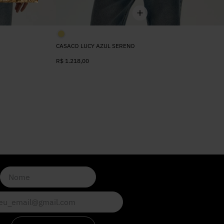
CASACO LUCY AZUL SERENO
R$
1.218
,
00