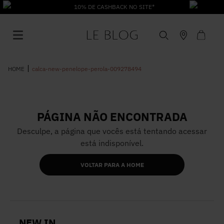
10% DE CASHBACK NO SITE*
calca-new-penelope-perola-009278494
PÁGINA NÃO ENCONTRADA
1
º
Vestido
Desculpe, a página que vocês está tentando acessar
está indisponível.
2
º
Roupas
VOLTAR PARA A HOME
3
º
Jeans
4
º
Blusa
NEW IN