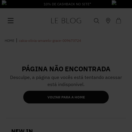
10% DE CASHBACK NO SITE*
calca-olivia-amarelo-grace-009673724
PÁGINA NÃO ENCONTRADA
1
º
Vestido
Desculpe, a página que vocês está tentando acessar
está indisponível.
2
º
Roupas
VOLTAR PARA A HOME
3
º
Jeans
4
º
Blusa
NEW IN