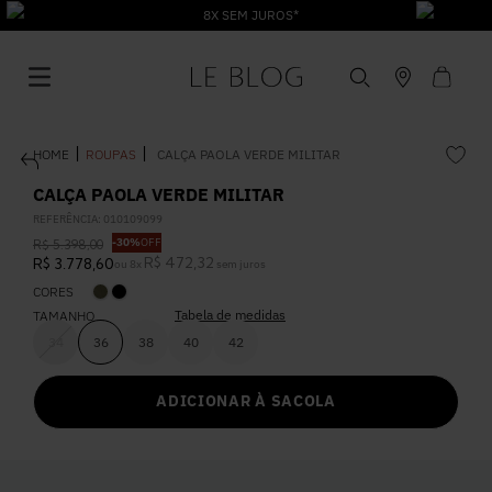
8X SEM JUROS*
ROUPAS
CALÇA PAOLA VERDE MILITAR
CALÇA PAOLA VERDE MILITAR
REFERÊNCIA
:
010109099
-
30%
OFF
R$
5
.
398
,
00
1
º
Vestido
R$
472
,
32
R$
3
.
778
,
60
ou
8
x
sem juros
CORES
Tabela de medidas
2
º
TAMANHO
Roupas
34
36
38
40
42
3
º
Jeans
ADICIONAR À SACOLA
4
º
Blusa