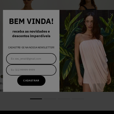
BEM VINDA!
receba as novidades e
descontos imperdíveis
CADASTRE-SE NA NOSSA NEWSLETTER!
CADASTRAR
BLUSA SARJA LARA PEROLA
VESTIDO MADALENA AZUL MARINHO DOT
De
R$
398
,
00
R$
578
,
00
Por
R$
159
,
20