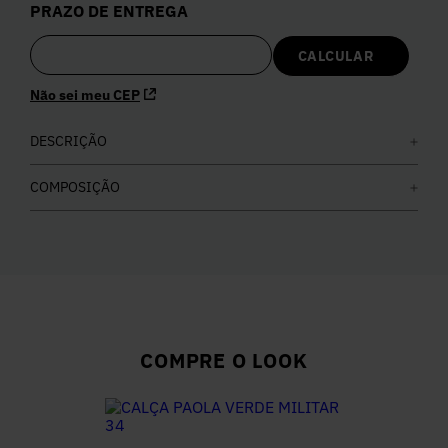
PRAZO DE ENTREGA
5
º
Calça
6
º
Colete
Não sei meu CEP
7
º
DESCRIÇÃO
Vestidos
COMPOSIÇÃO
8
º
Calça Jeans
9
º
Camisa
10
º
Vestido Branco
COMPRE O LOOK