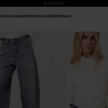
8X SEM JUROS*
NEW IN
LE BASICS
ROUPAS
ACESSÓRIOS
SALE