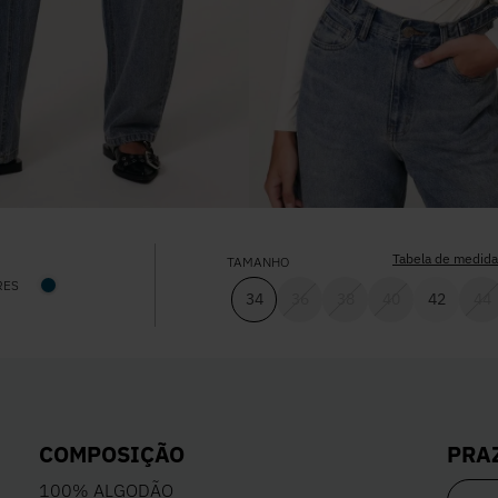
Tabela de medid
TAMANHO
RES
34
36
38
40
42
44
PRA
COMPOSIÇÃO
100% ALGODÃO