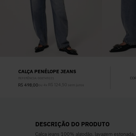
CALÇA PENÉLOPE JEANS
CO
REFERÊNCIA
:
008749221
R$
124
,
50
R$
498
,
00
ou
4
x
sem juros
DESCRIÇÃO DO PRODUTO
Calça jeans 100% algodão, lavagem estonada,