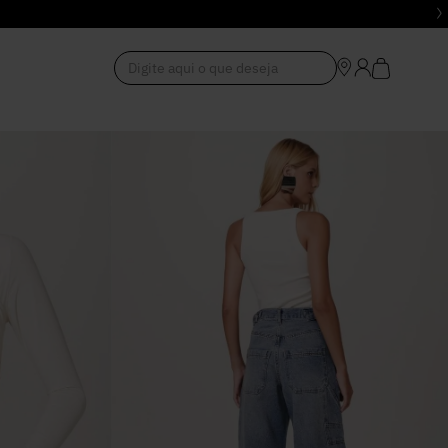
Digite aqui o que deseja
1
º
Vestido
2
º
Roupas
3
º
Jeans
4
º
Blusa
5
º
Calça