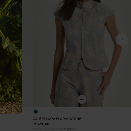
COLETE MAYA FLORAL STONE
R$
698
,
00
ou
6
x
R$
116
,
33
sem juros