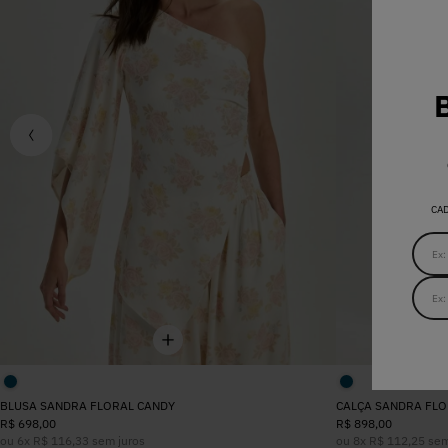
CA
BLUSA SANDRA FLORAL CANDY
CALÇA SANDRA FLO
R$
698
,
00
R$
898
,
00
ou
6
x
R$
116
,
33
sem juros
ou
8
x
R$
112
,
25
sem