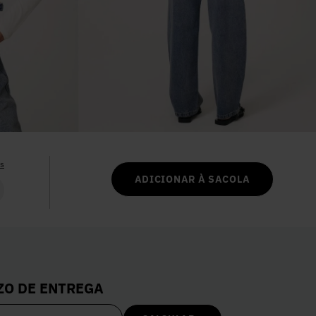
6
º
Colete
7
º
Vestidos
8
º
Calça Jeans
9
º
Camisa
as
ADICIONAR À SACOLA
10
º
Vestido Branco
ZO DE ENTREGA