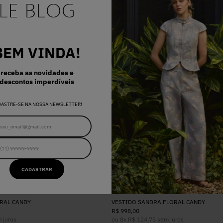
BEM VINDA!
receba as novidades e
descontos imperdíveis
DASTRE-SE NA NOSSA NEWSLETTER!
CADASTRAR
RAL CANDY
VESTIDO SANDRA FLORAL CANDY
R$
998
,
00
 juros
ou
8
x
R$
124
,
75
sem juros