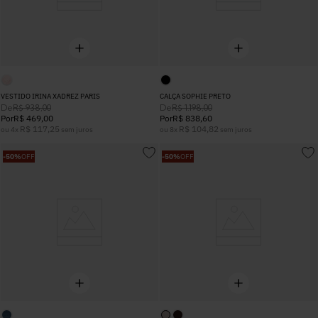
VESTIDO IRINA XADREZ PARIS
CALÇA SOPHIE PRETO
De
De
R$
938
,
00
R$
1
.
198
,
00
Por
R$
469
,
00
Por
R$
838
,
60
R$
117
,
25
R$
104
,
82
ou
4
x
sem juros
ou
8
x
sem juros
-
50%
OFF
-
50%
OFF