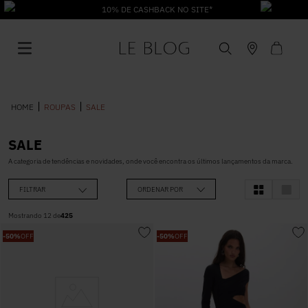
10% DE CASHBACK NO SITE*
ROUPAS
SALE
SALE
1
º
Vestido
A categoria de tendências e novidades, onde você encontra os últimos lançamentos da marca.
FILTRAR
ORDENAR POR
2
º
Roupas
Mostrando
12
de
425
-
50%
OFF
-
50%
OFF
3
º
Jeans
4
º
Blusa