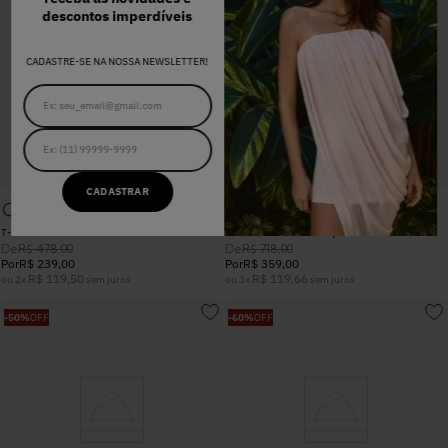
descontos imperdíveis
CADASTRE-SE NA NOSSA NEWSLETTER!
CADASTRAR
T-SHIRT SUZIE OFF WHITE
VESTIDO NATASHA JACQUARD CITY
De
De
R$
478
,
00
R$
718
,
00
Por
R$
239
,
00
Por
R$
359
,
00
R$
119
,
50
R$
119
,
66
ou
2
x
sem juros
ou
3
x
sem juros
-
50%
OFF
-
60%
OFF