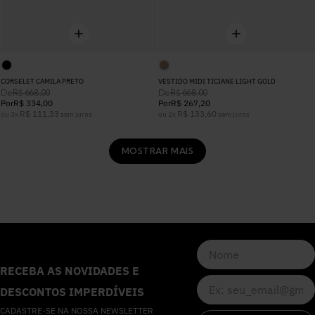
CORSELET CAMILA PRETO
VESTIDO MIDI TICIANE LIGHT GOLD
De
De
R$
668
,
00
R$
668
,
00
Por
R$
334
,
00
Por
R$
267
,
20
R$
111
,
33
R$
133
,
60
ou
3
x
sem juros
ou
2
x
sem juros
MOSTRAR MAIS
RECEBA AS NOVIDADES E
DESCONTOS IMPERDÍVEIS
CADASTRE-SE NA NOSSA NEWSLETTER