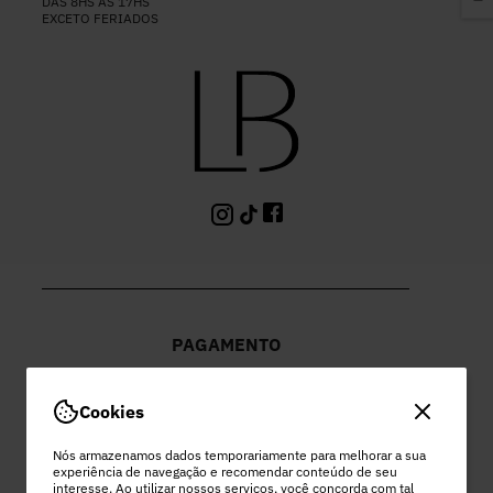
DAS 8HS ÀS 17HS
EXCETO FERIADOS
PAGAMENTO
Cookies
Nós armazenamos dados temporariamente para melhorar a sua
experiência de navegação e recomendar conteúdo de seu
PEC COMERCIO DO VESTUARIO LTDA
interesse. Ao utilizar nossos serviços, você concorda com tal