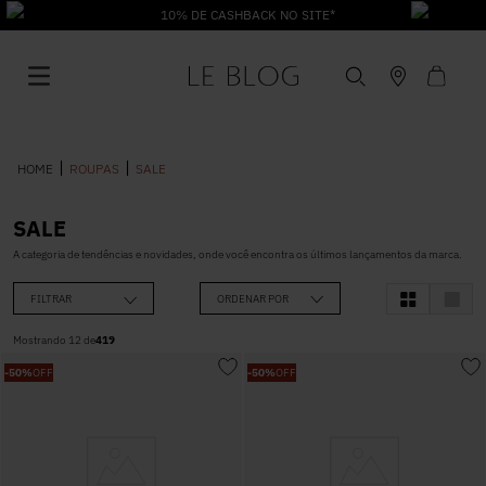
10% DE CASHBACK NO SITE*
ROUPAS
SALE
SALE
1
º
Vestido
A categoria de tendências e novidades, onde você encontra os últimos lançamentos da marca.
FILTRAR
ORDENAR POR
2
º
Roupas
Mostrando
12
de
419
-
50%
OFF
-
50%
OFF
3
º
Jeans
4
º
Blusa