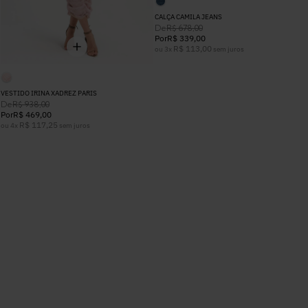
CALÇA CAMILA JEANS
De
R$
678
,
00
Por
R$
339
,
00
R$
113
,
00
ou
3
x
sem juros
VESTIDO IRINA XADREZ PARIS
De
R$
938
,
00
Por
R$
469
,
00
R$
117
,
25
ou
4
x
sem juros