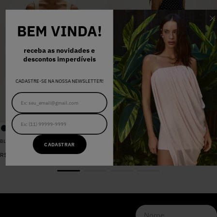
BEM VINDA!
receba as novidades e
descontos imperdíveis
CADASTRE-SE NA NOSSA NEWSLETTER!
BLUSA SARJA LARA PEROLA
VESTIDO MADALENA AZUL MARINHO DOT
CADASTRAR
De
R$
398
,
00
R$
578
,
00
Por
R$
159
,
20