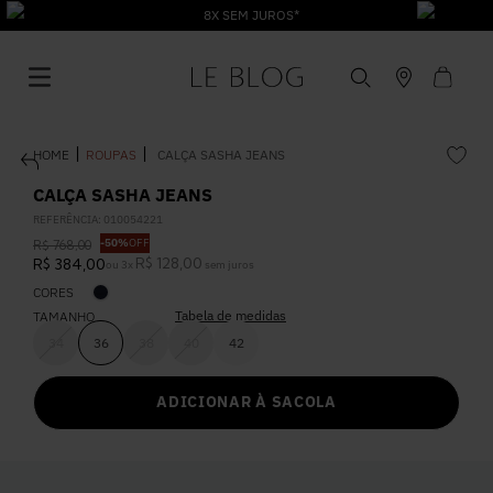
8X SEM JUROS*
ROUPAS
CALÇA SASHA JEANS
CALÇA SASHA JEANS
REFERÊNCIA
:
010054221
-
50%
OFF
R$
768
,
00
1
º
Vestido
R$
128
,
00
R$
384
,
00
ou
3
x
sem juros
CORES
Tabela de medidas
2
º
TAMANHO
Roupas
34
36
38
40
42
3
º
Jeans
ADICIONAR À SACOLA
4
º
Blusa