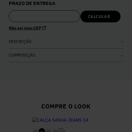
PRAZO DE ENTREGA
5
º
Calça
6
º
Vestidos
Não sei meu CEP
7
º
DESCRIÇÃO
Calça Jeans
COMPOSIÇÃO
8
º
Colete
9
º
Camisa
10
º
Corselet
COMPRE O LOOK
34
36
38
40
42