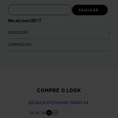
5
º
Calça
Não sei meu CEP
6
º
Colete
DESCRIÇÃO
7
º
Vestidos
COMPOSIÇÃO
8
º
Calça Jeans
9
º
Camisa
10
º
Vestido Branco
COMPRE O LOOK
34
36
38
40
42