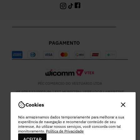
PAGAMENTO
PEC COMERCIO DO VESTUARIO LTDA
48.978.532/0003-96 | EST MUNICIPAL VEREADOR LAMARTINE
JOSE DE OLIVEIRA, 1137 - SETOR MOD 22 DO RODEIO - EXTREMA
- MG
Cookies
Nós armazenamos dados temporariamente para melhorar a sua
experiência de navegação e recomendar conteúdo de seu
interesse. Ao utilizar nossos serviços, você concorda com tal
monitoramento.
Política de Privacidade
ACEITAR