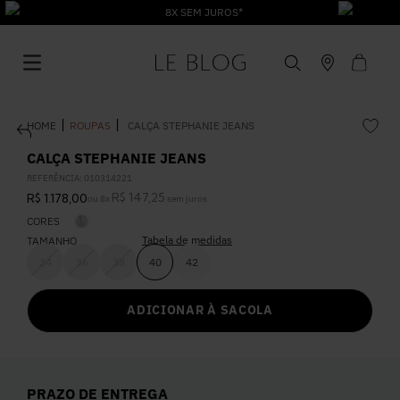
8X SEM JUROS*
ROUPAS
CALÇA STEPHANIE JEANS
CALÇA STEPHANIE JEANS
REFERÊNCIA
:
010314221
R$
147
,
25
R$
1
.
178
,
00
ou
8
x
sem juros
1
º
Vestido
CORES
Tabela de medidas
TAMANHO
2
º
Roupas
34
36
38
40
42
ADICIONAR À SACOLA
3
º
Jeans
4
º
Blusa
PRAZO DE ENTREGA