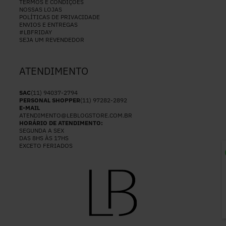
TERMOS E CONDIÇÕES
NOSSAS LOJAS
POLÍTICAS DE PRIVACIDADE
ENVIOS E ENTREGAS
#LBFRIDAY
SEJA UM REVENDEDOR
ATENDIMENTO
SAC
(11) 94037-2794
PERSONAL SHOPPER
(11) 97282-2892
E-MAIL
ATENDIMENTO@LEBLOGSTORE.COM.BR
HORÁRIO DE ATENDIMENTO:
SEGUNDA A SEX
DAS 8HS ÀS 17HS
EXCETO FERIADOS
P