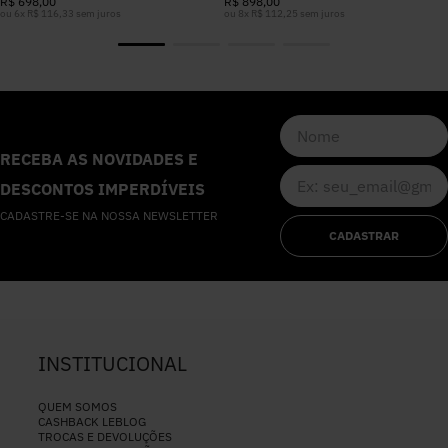
R$
698
,
00
R$
898
,
00
ou
6
x
R$
116
,
33
sem juros
ou
8
x
R$
112
,
25
sem juros
RECEBA AS NOVIDADES E
DESCONTOS IMPERDÍVEIS
CADASTRE-SE NA NOSSA NEWSLETTER
CADASTRAR
INSTITUCIONAL
QUEM SOMOS
CASHBACK LEBLOG
TROCAS E DEVOLUÇÕES