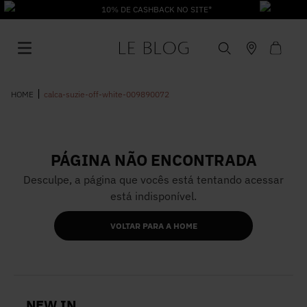
10% DE CASHBACK NO SITE*
calca-suzie-off-white-009890072
PÁGINA NÃO ENCONTRADA
1
º
Vestido
Desculpe, a página que vocês está tentando acessar
está indisponível.
2
º
Roupas
VOLTAR PARA A HOME
3
º
Jeans
4
º
Blusa
NEW IN