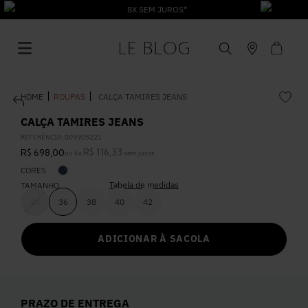
8X SEM JUROS*
ROUPAS
CALÇA TAMIRES JEANS
CALÇA TAMIRES JEANS
REFERÊNCIA
:
009905221
R$
116
,
33
R$
698
,
00
ou
6
x
sem juros
1
º
Vestido
CORES
Tabela de medidas
TAMANHO
2
º
Roupas
34
36
38
40
42
ADICIONAR À SACOLA
3
º
Jeans
4
º
Blusa
PRAZO DE ENTREGA