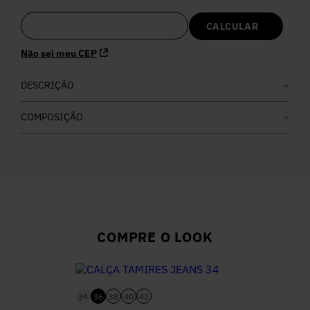
5
º
Calça
Não sei meu CEP
6
º
Colete
DESCRIÇÃO
7
º
Vestidos
COMPOSIÇÃO
8
º
Calça Jeans
9
º
Camisa
10
º
Vestido Branco
COMPRE O LOOK
34
36
38
40
42