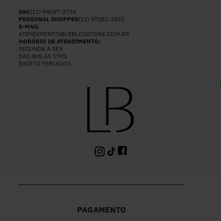
SAC
(11) 94037-2794
PERSONAL SHOPPER
(11) 97282-2892
E-MAIL
ATENDIMENTO@LEBLOGSTORE.COM.BR
HORÁRIO DE ATENDIMENTO:
SEGUNDA A SEX
DAS 8HS ÀS 17HS
EXCETO FERIADOS
P
PAGAMENTO