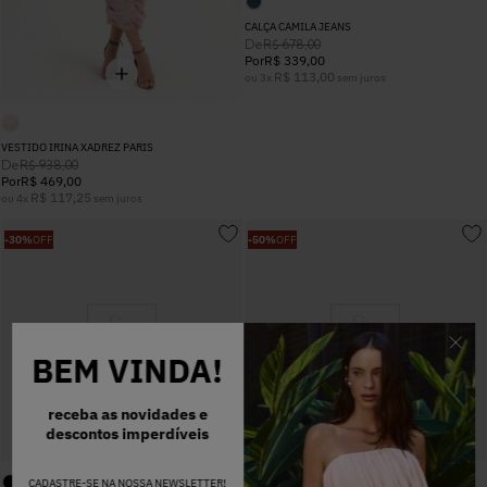
CALÇA CAMILA JEANS
De
R$
678
,
00
Por
R$
339
,
00
R$
113
,
00
ou
3
x
sem juros
VESTIDO IRINA XADREZ PARIS
De
R$
938
,
00
Por
R$
469
,
00
R$
117
,
25
ou
4
x
sem juros
-
30%
OFF
-
50%
OFF
BEM VINDA!
receba as novidades e
descontos imperdíveis
CADASTRE-SE NA NOSSA NEWSLETTER!