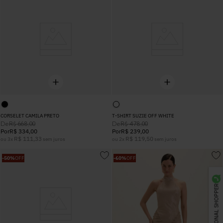
CORSELET CAMILA PRETO
T-SHIRT SUZIE OFF WHITE
De
De
R$
668
,
00
R$
478
,
00
Por
R$
334
,
00
Por
R$
239
,
00
R$
111
,
33
R$
119
,
50
ou
3
x
sem juros
ou
2
x
sem juros
-
50%
OFF
-
60%
OFF
PERSONAL SHOPPER