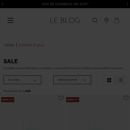
ROUPAS
SALE
SALE
1
º
Vestido
A categoria de tendências e novidades, onde você encontra os últimos lançamentos da marca.
FILTRAR
ORDENAR POR
2
º
Roupas
Mostrando
12
de
425
-
50%
OFF
-
50%
OFF
3
º
Jeans
4
º
Blusa