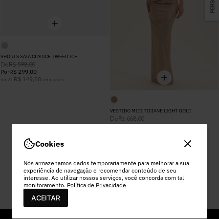
SHORTS SAIA CLARICE TWEED ICE
De
R$
598
,
00
Por
R$
299
,
00
R$
149
,
50
ou
2
x
sem juros
VESTIDO MIDI TICIANE LIGHT GOLD
De
R$
668
,
00
Por
R$
267
,
20
R$
133
,
60
ou
2
x
sem juros
Cookies
MOSTRAR MAIS
Nós armazenamos dados temporariamente para melhorar a sua
experiência de navegação e recomendar conteúdo de seu
interesse. Ao utilizar nossos serviços, você concorda com tal
monitoramento.
Política de Privacidade
ACEITAR