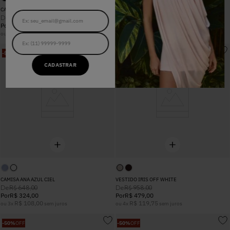
CALÇA SOPHIE PRETO
COLETE LORENA NATURAL
De
De
R$
1
.
198
,
00
R$
798
,
00
Por
R$
838
,
60
Por
R$
399
,
00
R$
104
,
82
R$
133
,
00
ou
8
x
sem juros
ou
3
x
sem juros
-
50%
OFF
-
50%
OFF
CADASTRAR
CAMISA ANA AZUL CIEL
VESTIDO IRIS OFF WHITE
De
De
R$
648
,
00
R$
958
,
00
Por
R$
324
,
00
Por
R$
479
,
00
R$
108
,
00
R$
119
,
75
ou
3
x
sem juros
ou
4
x
sem juros
-
50%
OFF
-
50%
OFF