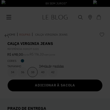
8X SEM JUROS*
ROUPAS
CALÇA VIRGINIA JEANS
CALÇA VIRGINIA JEANS
REFERÊNCIA
:
010137-1221
R$
116
,
33
R$
698
,
00
ou
6
x
sem juros
1
º
Vestido
CORES
Tabela de medidas
TAMANHO
2
º
Roupas
34
36
38
40
42
ADICIONAR À SACOLA
3
º
Jeans
4
º
Blusa
PRAZO DE ENTREGA