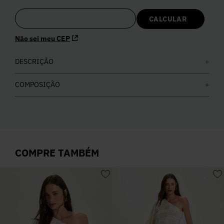
5
º
Calça
Não sei meu CEP
6
º
Vestidos
DESCRIÇÃO
7
º
Calça Jeans
COMPOSIÇÃO
8
º
Colete
9
º
Camisa
COMPRE TAMBÉM
10
º
Corselet