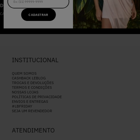
DESCONTOS IMPERDÍVEIS
CADASTRE-SE NA NOSSA NEWSLETTER
CADASTRAR
CADASTRAR
INSTITUCIONAL
QUEM SOMOS
CASHBACK LEBLOG
TROCAS E DEVOLUÇÕES
TERMOS E CONDIÇÕES
NOSSAS LOJAS
POLÍTICAS DE PRIVACIDADE
ENVIOS E ENTREGAS
#LBFRIDAY
SEJA UM REVENDEDOR
ATENDIMENTO