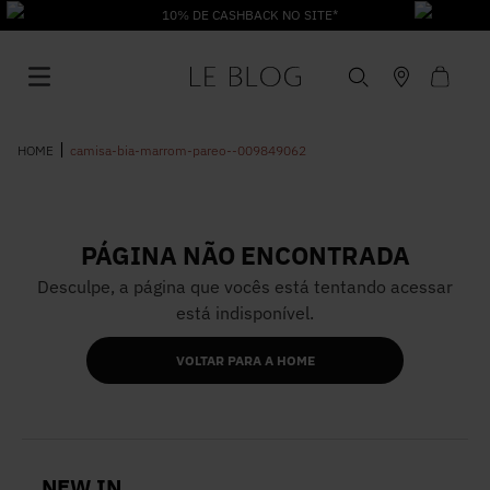
10% DE CASHBACK NO SITE*
camisa-bia-marrom-pareo--009849062
PÁGINA NÃO ENCONTRADA
1
º
Vestido
Desculpe, a página que vocês está tentando acessar
está indisponível.
2
º
Roupas
VOLTAR PARA A HOME
3
º
Jeans
4
º
Blusa
NEW IN