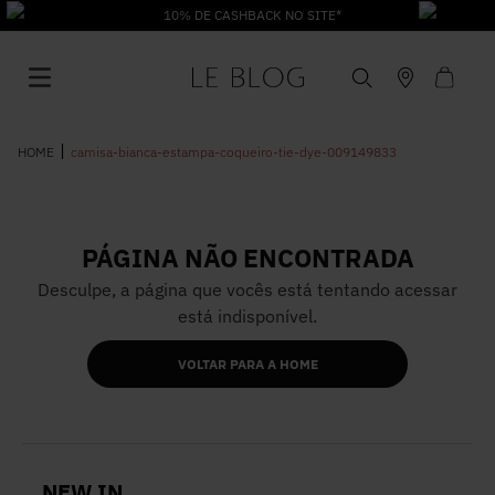
10% DE CASHBACK NO SITE*
camisa-bianca-estampa-coqueiro-tie-dye-009149833
PÁGINA NÃO ENCONTRADA
1
º
Vestido
Desculpe, a página que vocês está tentando acessar
está indisponível.
2
º
Roupas
VOLTAR PARA A HOME
3
º
Jeans
4
º
Blusa
NEW IN