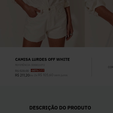
CAMISA LURDES OFF WHITE
REFERÊNCIA
:
008811072
CO
-
60%
OFF
R$
528
,
00
R$
105
,
60
R$
211
,
20
ou
2
x
sem juros
DESCRIÇÃO DO PRODUTO