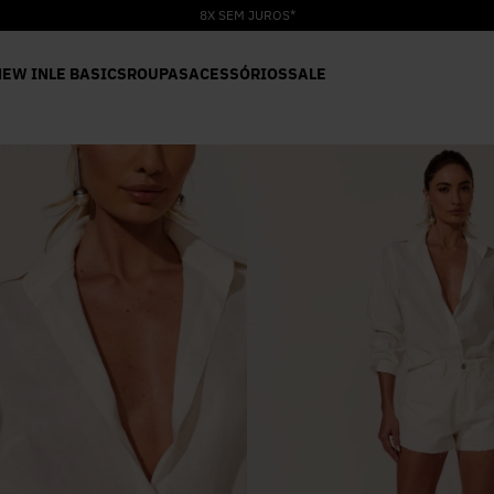
8X SEM JUROS*
NEW IN
LE BASICS
ROUPAS
ACESSÓRIOS
SALE