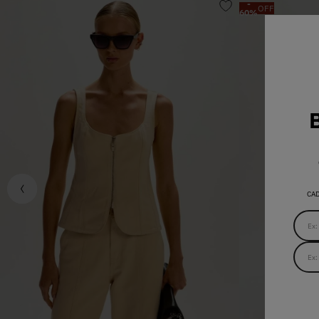
-
OFF
60
%
CA