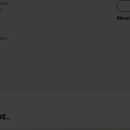
misa
ra
Não se
lano
E..