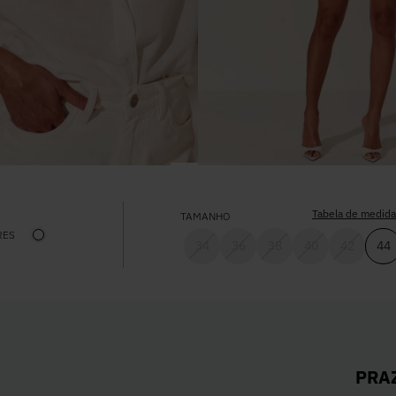
Tabela de medid
TAMANHO
RES
34
36
38
40
42
44
PRA