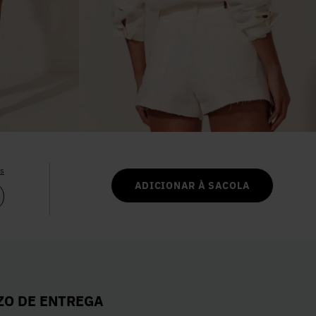
6
º
Vestidos
7
º
Colete
8
º
Calça Jeans
9
º
Camisa
as
10
º
Vestido Branco
ADICIONAR À SACOLA
ZO DE ENTREGA