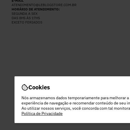
E-MAIL
ATENDIMENTO@LEBLOGSTORE.COM.BR
HORÁRIO DE ATENDIMENTO:
SEGUNDA A SEX
DAS 8HS ÀS 17HS
EXCETO FERIADOS
Cookies
Nós armazenamos dados temporariamente para melhorar a
experiência de navegação e recomendar conteúdo de seu in
Ao utilizar nossos serviços, você concorda com tal monito
Política de Privacidade