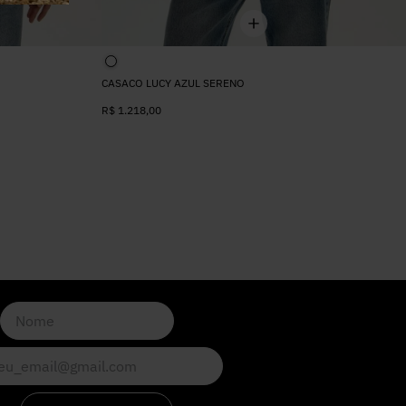
CASACO LUCY AZUL SERENO
R$
1.218
,
00