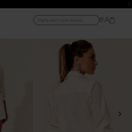
Digite aqui o que deseja
1
º
Vestido
2
º
Roupas
3
º
Jeans
4
º
Blusa
5
º
Calça