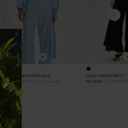
BLUSA ANTONELA PASTEL BLUE
CALÇA CLARISSE PRETO
ou
6
x
R$
116
,
33
sem juros
ou
8
x
R$
114
,
7
R$
698
,
00
R$
918
,
00