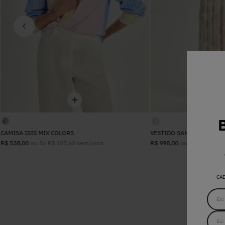
CAMISA ISIS MIX COLORS
VESTIDO SANDRA FLORAL
ou
5
x
R$
107
,
60
sem juros
ou
8
x
R$
124
,
7
R$
538
,
00
R$
998
,
00
CA