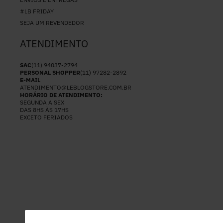
#LB FRIDAY
SEJA UM REVENDEDOR
ATENDIMENTO
SAC
(11) 94037-2794
PERSONAL SHOPPER
(11) 97282-2892
E-MAIL
ATENDIMENTO@LEBLOGSTORE.COM.BR
HORÁRIO DE ATENDIMENTO:
SEGUNDA A SEX
DAS 8HS ÀS 17HS
EXCETO FERIADOS