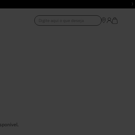
Digite aqui o que deseja
1
º
Vestido
2
º
Roupas
3
º
Jeans
4
º
Blusa
5
º
Calça
sponível.