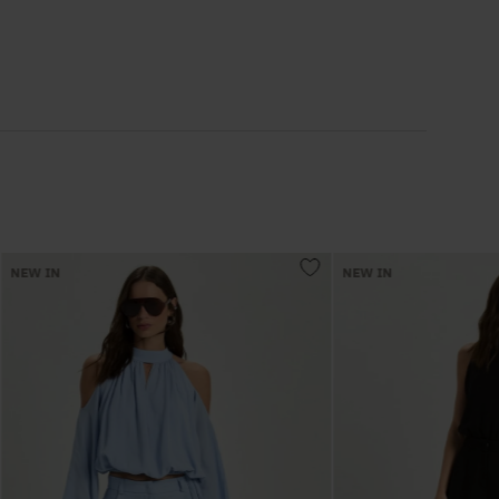
6
º
Vestidos
7
º
Colete
8
º
Calça Jeans
9
º
Camisa
NEW IN
NEW IN
10
º
Vestido Branco