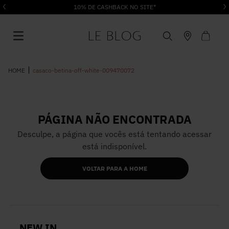
10% DE CASHBACK NO SITE*
casaco-betina-off-white-009470072
PÁGINA NÃO ENCONTRADA
1
º
Vestido
Desculpe, a página que vocês está tentando acessar
está indisponível.
2
º
Roupas
VOLTAR PARA A HOME
3
º
Jeans
4
º
Blusa
NEW IN