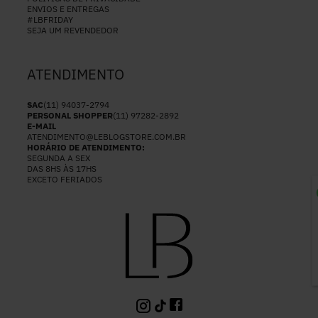
ENVIOS E ENTREGAS
#LBFRIDAY
SEJA UM REVENDEDOR
ATENDIMENTO
SAC
(11) 94037-2794
PERSONAL SHOPPER
(11) 97282-2892
E-MAIL
ATENDIMENTO@LEBLOGSTORE.COM.BR
HORÁRIO DE ATENDIMENTO:
SEGUNDA A SEX
DAS 8HS ÀS 17HS
EXCETO FERIADOS
P