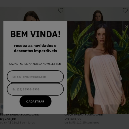
BEM VINDA!
receba as novidades e
descontos imperdíveis
CADASTRE-SE NA NOSSA NEWSLETTER!
CADASTRAR
BLUSA SANDRA FLORAL CANDY
CALÇA SANDRA FLORAL CANDY
R$
698
,
00
R$
898
,
00
ou
6
x
R$
116
,
33
sem juros
ou
8
x
R$
112
,
25
sem juros