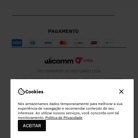
PAGAMENTO
PEC COMERCIO DO VESTUARIO LTDA
48.978.532/0003-96 | EST MUNICIPAL VEREADOR LAMARTINE
JOSE DE OLIVEIRA, 1137 - SETOR MOD 22 DO RODEIO - EXTREMA
- MG
Cookies
Nós armazenamos dados temporariamente para melhorar a sua
experiência de navegação e recomendar conteúdo de seu
interesse. Ao utilizar nossos serviços, você concorda com tal
monitoramento.
Política de Privacidade
ACEITAR