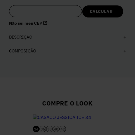
5
º
Calça
Não sei meu CEP
6
º
Vestidos
DESCRIÇÃO
7
º
Calça Jeans
COMPOSIÇÃO
8
º
Colete
9
º
Camisa
10
º
Corselet
COMPRE O LOOK
34
36
38
40
42