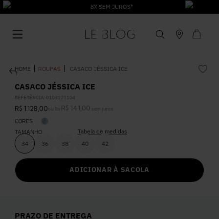
8X SEM JUROS*
ROUPAS
CASACO JÉSSICA ICE
CASACO JÉSSICA ICE
REFERÊNCIA
:
0103121104
R$
141
,
00
R$
1
.
128
,
00
ou
8
x
sem juros
1
º
Vestido
CORES
Tabela de medidas
TAMANHO
2
º
Roupas
34
36
38
40
42
ADICIONAR À SACOLA
3
º
Jeans
4
º
Blusa
PRAZO DE ENTREGA