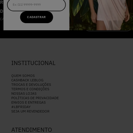
RECEBA AS NOVIDADES E
DESCONTOS IMPERDÍVEIS
CADASTRAR
CADASTRE-SE NA NOSSA NEWSLETTER
CADASTRAR
INSTITUCIONAL
QUEM SOMOS
CASHBACK LEBLOG
TROCAS E DEVOLUÇÕES
TERMOS E CONDIÇÕES
NOSSAS LOJAS
POLÍTICAS DE PRIVACIDADE
ENVIOS E ENTREGAS
#LBFRIDAY
SEJA UM REVENDEDOR
ATENDIMENTO