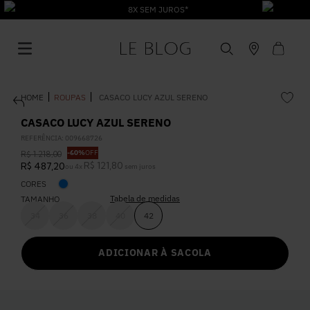
8X SEM JUROS*
ROUPAS
CASACO LUCY AZUL SERENO
CASACO LUCY AZUL SERENO
REFERÊNCIA
:
009668726
-
60%
OFF
R$
1
.
218
,
00
1
º
Vestido
R$
121
,
80
R$
487
,
20
ou
4
x
sem juros
CORES
Tabela de medidas
2
º
TAMANHO
Roupas
34
36
38
40
42
3
º
Jeans
ADICIONAR À SACOLA
4
º
Blusa