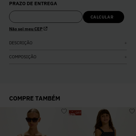
PRAZO DE ENTREGA
5
º
Calça
6
º
Colete
Não sei meu CEP
7
º
DESCRIÇÃO
Vestidos
COMPOSIÇÃO
8
º
Camisa
9
º
Calça Jeans
COMPRE TAMBÉM
10
º
Vestido Branco
-
OFF
60
%