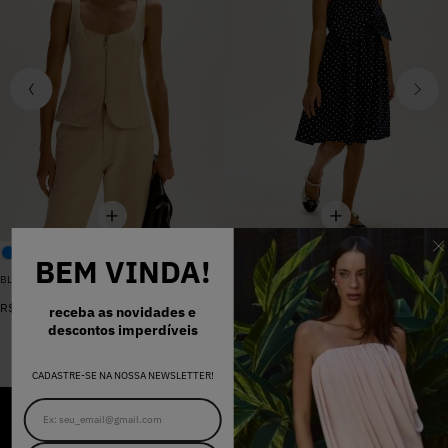
BEM VINDA!
BLUSA SARJA LARA PEROLA
VESTIDO MADALENA AZUL MARINHO DOT
De
R$
398
,
00
R$
578
,
00
Por
R$
159
,
20
receba as novidades e
descontos imperdíveis
CADASTRE-SE NA NOSSA NEWSLETTER!