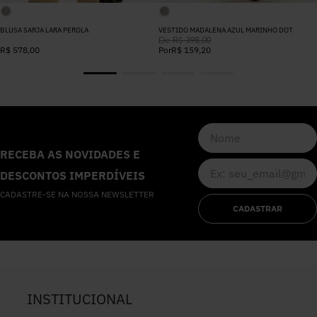
BLUSA SARJA LARA PEROLA
VESTIDO MADALENA AZUL MARINHO DOT
De
R$
398
,
00
R$
578
,
00
Por
R$
159
,
20
RECEBA AS NOVIDADES E
DESCONTOS IMPERDÍVEIS
CADASTRE-SE NA NOSSA NEWSLETTER
CADASTRAR
INSTITUCIONAL