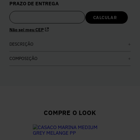
PRAZO DE ENTREGA
5
º
Calça
6
º
Colete
Não sei meu CEP
7
º
DESCRIÇÃO
Vestidos
COMPOSIÇÃO
8
º
Calça Jeans
9
º
Camisa
10
º
Vestido Branco
COMPRE O LOOK