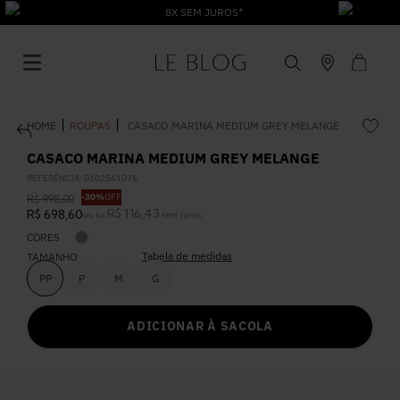
8X SEM JUROS*
ROUPAS
CASACO MARINA MEDIUM GREY MELANGE
CASACO MARINA MEDIUM GREY MELANGE
REFERÊNCIA
:
0102561076
-
30%
OFF
R$
998
,
00
1
º
Vestido
R$
116
,
43
R$
698
,
60
ou
6
x
sem juros
CORES
Tabela de medidas
2
º
TAMANHO
Roupas
PP
P
M
G
3
º
Jeans
ADICIONAR À SACOLA
4
º
Blusa