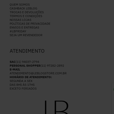
QUEM SOMOS
CASHBACK LEBLOG
TROCAS E DEVOLUÇÕES
TERMOS E CONDIÇÕES
NOSSAS LOJAS
POLÍTICAS DE PRIVACIDADE
ENVIOS E ENTREGAS
#LBFRIDAY
SEJA UM REVENDEDOR
ATENDIMENTO
SAC
(11) 94037-2794
PERSONAL SHOPPER
(11) 97282-2892
E-MAIL
ATENDIMENTO@LEBLOGSTORE.COM.BR
HORÁRIO DE ATENDIMENTO:
SEGUNDA A SEX
DAS 8HS ÀS 17HS
EXCETO FERIADOS
P