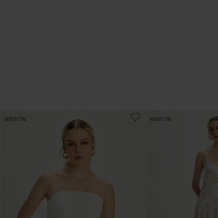
6
º
Colete
7
º
Vestidos
8
º
Calça Jeans
9
º
Camisa
NEW IN
NEW IN
10
º
Vestido Branco