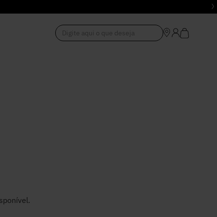
Digite aqui o que deseja
1
º
Vestido
2
º
Roupas
3
º
Jeans
4
º
Blusa
5
º
Calça
sponível.