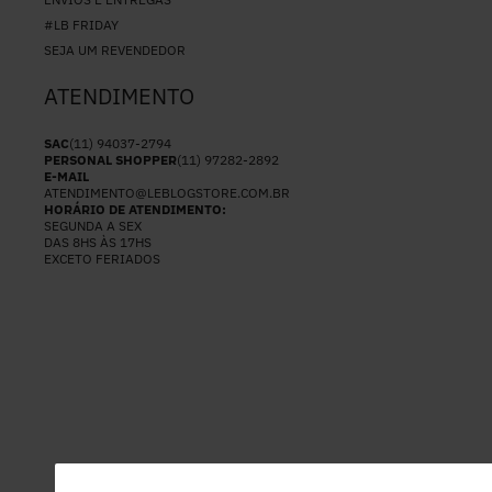
#LB FRIDAY
SEJA UM REVENDEDOR
ATENDIMENTO
SAC
(11) 94037-2794
PERSONAL SHOPPER
(11) 97282-2892
E-MAIL
ATENDIMENTO@LEBLOGSTORE.COM.BR
HORÁRIO DE ATENDIMENTO:
SEGUNDA A SEX
DAS 8HS ÀS 17HS
EXCETO FERIADOS