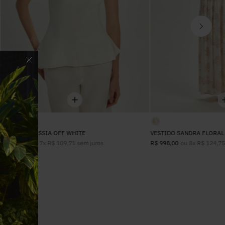
CORSELET TÁSSIA OFF WHITE
VESTIDO SANDRA FLORAL
ou
7
x
R$
109
,
71
sem juros
ou
8
x
R$
124
,
7
R$
768
,
00
R$
998
,
00