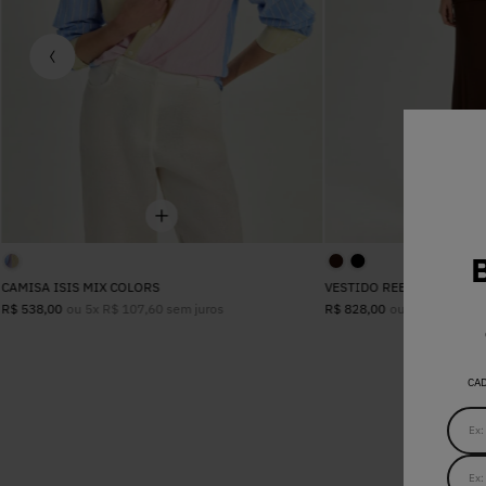
CAMISA ISIS MIX COLORS
VESTIDO REBECA MARRO
ou
5
x
R$
107
,
60
sem juros
ou
8
x
R$
103
,
5
R$
538
,
00
R$
828
,
00
CA