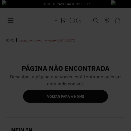
10% DE CASHBACK NO SITE*
casaco-vicky-off-white-009435072
PÁGINA NÃO ENCONTRADA
1
º
Vestido
Desculpe, a página que vocês está tentando acessar
está indisponível.
2
º
Roupas
VOLTAR PARA A HOME
3
º
Jeans
4
º
Blusa
NEW IN