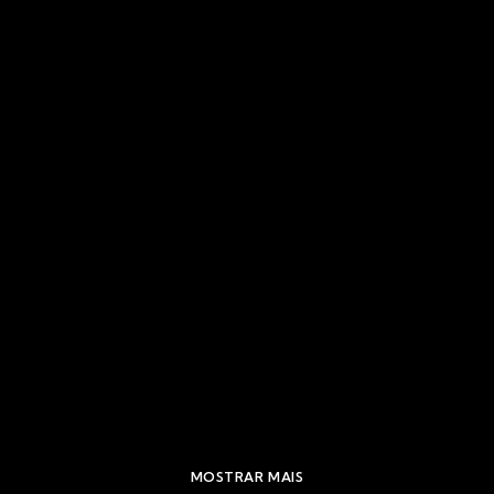
MOSTRAR MAIS