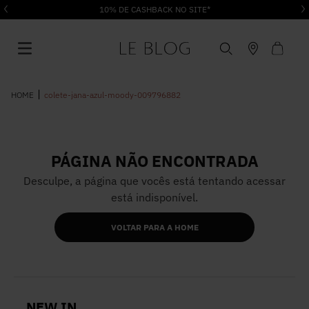
10% DE CASHBACK NO SITE*
colete-jana-azul-moody-009796882
PÁGINA NÃO ENCONTRADA
1
º
Vestido
Desculpe, a página que vocês está tentando acessar
está indisponível.
2
º
Roupas
VOLTAR PARA A HOME
3
º
Jeans
4
º
Blusa
NEW IN