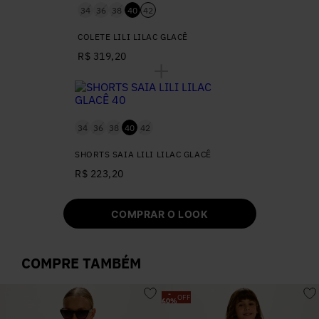
34
36
38
40
42
COLETE LILI LILAC GLACÊ
R$ 319,20
34
36
38
40
42
SHORTS SAIA LILI LILAC GLACÊ
R$ 223,20
COMPRAR O LOOK
COMPRE TAMBÉM
-
OFF
60
%