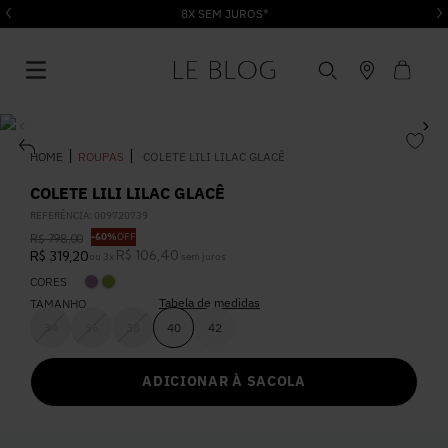
8X SEM JUROS*
ROUPAS
COLETE LILI LILAC GLACÊ
COLETE LILI LILAC GLACÊ
REFERÊNCIA
:
009720739
1
º
Vestido
-
60%
OFF
R$
798
,
00
R$
106
,
40
R$
319
,
20
ou
3
x
sem juros
CORES
2
º
Roupas
Tabela de medidas
TAMANHO
34
36
38
40
42
3
º
Jeans
ADICIONAR À SACOLA
4
º
Blusa