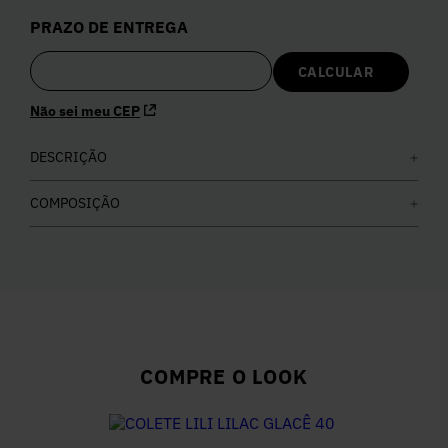
5
º
Calça
PRAZO DE ENTREGA
6
º
Colete
Não sei meu CEP
7
º
Vestidos
DESCRIÇÃO
8
º
Calça Jeans
COMPOSIÇÃO
9
º
Camisa
10
º
Vestido Branco
COMPRE O LOOK