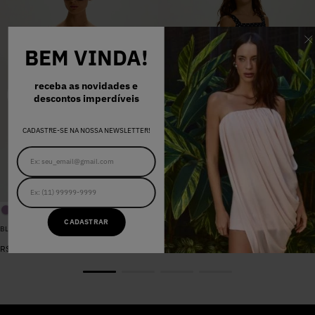
BEM VINDA!
receba as novidades e
descontos imperdíveis
CADASTRE-SE NA NOSSA NEWSLETTER!
CADASTRAR
BLUSA SARJA LARA PEROLA
VESTIDO MADALENA AZUL MARINHO DOT
De
R$
398
,
00
R$
578
,
00
Por
R$
159
,
20