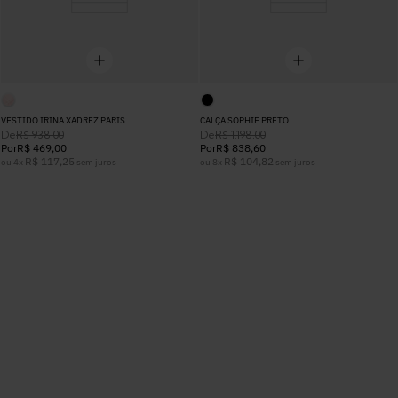
VESTIDO IRINA XADREZ PARIS
CALÇA SOPHIE PRETO
De
De
R$
938
,
00
R$
1
.
198
,
00
Por
R$
469
,
00
Por
R$
838
,
60
R$
117
,
25
R$
104
,
82
ou
4
x
sem juros
ou
8
x
sem juros