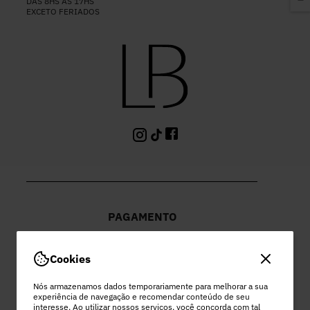
DAS 8HS ÀS 17HS
EXCETO FERIADOS
PAGAMENTO
Cookies
Nós armazenamos dados temporariamente para melhorar a sua
experiência de navegação e recomendar conteúdo de seu
PEC COMERCIO DO VESTUARIO LTDA
interesse. Ao utilizar nossos serviços, você concorda com tal