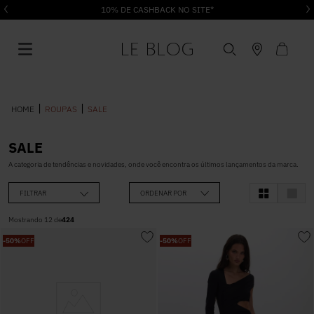
10% DE CASHBACK NO SITE*
ROUPAS
SALE
SALE
1
º
Vestido
A categoria de tendências e novidades, onde você encontra os últimos lançamentos da marca.
FILTRAR
ORDENAR POR
2
º
Roupas
Mostrando
12
de
424
-
50%
OFF
-
50%
OFF
3
º
Jeans
4
º
Blusa